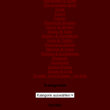
Buchreihen & Serien
Das besondere Buch
Erotik
Essays
Fantasy
Historische Romane
Horror & Mystery
Humor & Satire
Kinder- & Jugendbuch
Krimi & Thriller
Kostenlose eBooks
Märchen & Sagen
Romane & Erzählungen
Romantik
Sachbücher
Science-Fiction
Theater & Lyrik
Twindie: Zwei Romane – ein Preis
Kategorien
Kategorien
Archiv