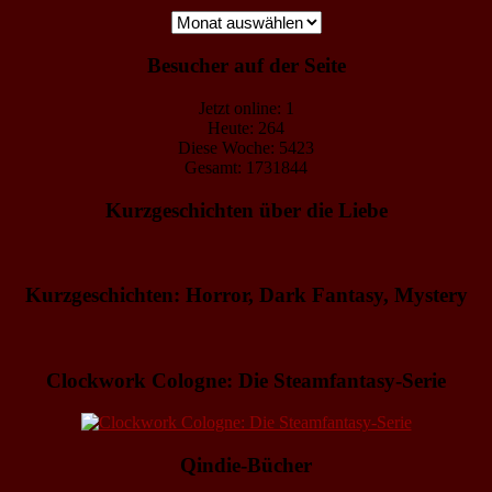
Archiv
Besucher auf der Seite
Jetzt online: 1
Heute: 264
Diese Woche: 5423
Gesamt: 1731844
Kurzgeschichten über die Liebe
Kurzgeschichten: Horror, Dark Fantasy, Mystery
Clockwork Cologne: Die Steamfantasy-Serie
Qindie-Bücher