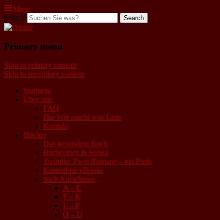
Menu
Search
Qindie
Primary menu
Das Autorenkorrektiv
Skip to primary content
Skip to secondary content
Startseite
Über uns
FAQ
Die Wer macht was Liste
Kontakt
Bücher
Das besondere Buch
Buchreihen & Serien
Twindie: Zwei Romane – ein Preis
Kostenlose eBooks
nach AutorInnen
A – E
F – K
L – P
Q – U