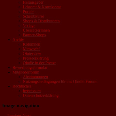
Herausgeber
Lektorat & Korrektorat
Portale
Schreibkurse
Shops & Distributoren
Verlage
ÜbersetzerInnen
Partner-Shops
Archiv
Kolumnen
Mittwoch!
Qinterview
Presseerklärung
Qindie in der Presse
Bewerbungsformular
Mitgliederforum
Abstimmungen
Nutzungsbedingungen für das Qindie-Forum
Rechtliches
Impressum
Datenschutzerklärung
Image navigation
← Previous
Next →