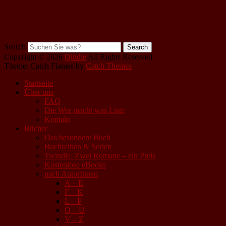
Search
Copyright © 2026
Qindie
All Rights Reserved.
Theme: Catch Flames by
Catch Themes
Startseite
Über uns
FAQ
Die Wer macht was Liste
Kontakt
Bücher
Das besondere Buch
Buchreihen & Serien
Twindie: Zwei Romane – ein Preis
Kostenlose eBooks
nach AutorInnen
A – E
F – K
L – P
Q – U
V – Z