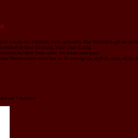
ut
te Leiche der Schülerin Stella gefunden. Das Waldstück gilt als verflu
ermittelt in diese Richtung, leider ohne Erfolg.
 Mädchen bei ihrer Tante unter, wo Annie aufwächst.
las Mörder immer noch hier ist. Er verfolgt sie, stellt ihr nach, ist ihr 
sind mit
*
markiert