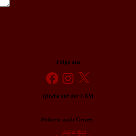
Folge uns
Facebook
Instagram
X
Qindie auf der LBM
Stöbern nach Genres:
Biographien