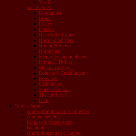
V – Z
nach Genres
Biographien
Erotik
Essays
Fantasy
Historische Romane
Horror & Mystery
Humor & Satire
Hörbücher
Kinder- & Jugendbücher
Krimis & Thriller
Märchen & Sagen
Romane & Erzählungen
Romantik
Sachbücher
Science-Fiction
Theater & Lyrik
U 18
Qindie-Partner
Audio-Produktionen & Sprecher
Autorencoaching
Blogger & Rezensenten
Buchtrailer
Grafik, Illustration & Layout