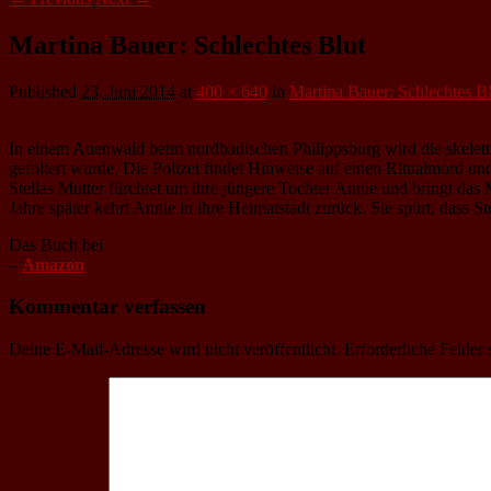
Martina Bauer: Schlechtes Blut
Published
23. Juni 2014
at
400 × 640
in
Martina Bauer: Schlechtes Bl
In einem Auenwald beim nordbadischen Philippsburg wird die skelettier
gefoltert wurde. Die Polizei findet Hinweise auf einen Ritualmord und 
Stellas Mutter fürchtet um ihre jüngere Tochter Annie und bringt das
Jahre später kehrt Annie in ihre Heimatstadt zurück. Sie spürt, dass Stel
Das Buch bei
–
Amazon
Kommentar verfassen
Deine E-Mail-Adresse wird nicht veröffentlicht.
Erforderliche Felder 