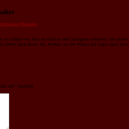
saker
Kettensägen-Massaker
 so schmal war, dass sie mich an eine Sackgasse erinnerte. Sie endete 
des führte mich dieser Job, dorthin, wo die Polizei seit Tagen nach dem 
sind mit
*
markiert