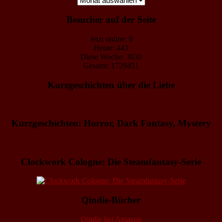
Besucher auf der Seite
Jetzt online: 0
Heute: 443
Diese Woche: 3030
Gesamt: 1729451
Kurzgeschichten über die Liebe
Kurzgeschichten: Horror, Dark Fantasy, Mystery
Clockwork Cologne: Die Steamfantasy-Serie
Qindie-Bücher
Qindie bei Amazon