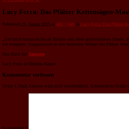
Lucy Ferra: Das Pfälzer Kettensägen-Mas
Published
25. Januar 2015
at
400 × 640
in
Lucy Ferra: Das Pfälzer 
„Um mich herum nichts als Bäume und diese gottverlassene Straße, die
ich resigniert. Ausgerechnet in den hintersten Winkel des Pfälzer Wal
Das Buch bei
Amazon
Lucy Ferra ist Martina Bauer!
Kommentar verfassen
Deine E-Mail-Adresse wird nicht veröffentlicht.
Erforderliche Felder 
Kommentar
*