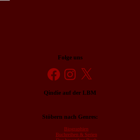
Folge uns
Facebook
Instagram
X
Qindie auf der LBM
Stöbern nach Genres:
Biographien
Buchreihen & Serien