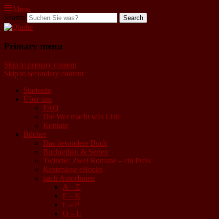
Menu
Search
Qindie
Primary menu
Das Autorenkorrektiv
Skip to primary content
Skip to secondary content
Startseite
Über uns
FAQ
Die Wer macht was Liste
Kontakt
Bücher
Das besondere Buch
Buchreihen & Serien
Twindie: Zwei Romane – ein Preis
Kostenlose eBooks
nach AutorInnen
A – E
F – K
L – P
Q – U