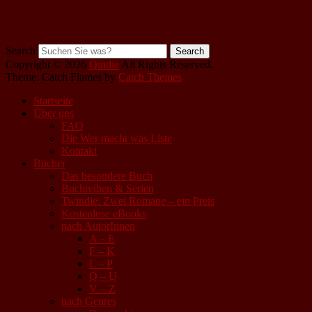
Search
Copyright © 2026
Qindie
All Rights Reserved.
Theme: Catch Flames by
Catch Themes
Startseite
Über uns
FAQ
Die Wer macht was Liste
Kontakt
Bücher
Das besondere Buch
Buchreihen & Serien
Twindie: Zwei Romane – ein Preis
Kostenlose eBooks
nach AutorInnen
A – E
F – K
L – P
Q – U
V – Z
nach Genres