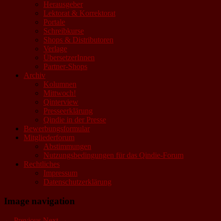
Herausgeber
Lektorat & Korrektorat
Portale
Schreibkurse
Shops & Distributoren
Verlage
ÜbersetzerInnen
Partner-Shops
Archiv
Kolumnen
Mittwoch!
Qinterview
Presseerklärung
Qindie in der Presse
Bewerbungsformular
Mitgliederforum
Abstimmungen
Nutzungsbedingungen für das Qindie-Forum
Rechtliches
Impressum
Datenschutzerklärung
Image navigation
← Previous
Next →