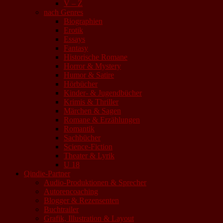
V – Z
nach Genres
Biographien
Erotik
Essays
Fantasy
Historische Romane
Horror & Mystery
Humor & Satire
Hörbücher
Kinder- & Jugendbücher
Krimis & Thriller
Märchen & Sagen
Romane & Erzählungen
Romantik
Sachbücher
Science-Fiction
Theater & Lyrik
U 18
Qindie-Partner
Audio-Produktionen & Sprecher
Autorencoaching
Blogger & Rezensenten
Buchtrailer
Grafik, Illustration & Layout