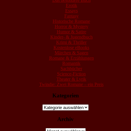
Das besondere Buch
Erotik
Essays
Fantasy
Historische Romane
Horror & Mystery
Humor & Satire
Kinder- & Jugendbuch
Krimi & Thriller
Kostenlose eBooks
Märchen & Sagen
Romane & Erzählungen
Romantik
Sachbücher
Science-Fiction
Theater & Lyrik
Twindie: Zwei Romane – ein Preis
Kategorien
Kategorien
Archiv
Archiv