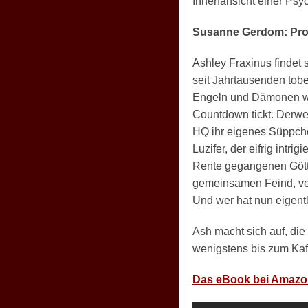
Innenansicht einer Psy
Susanne Gerdom: Pro
Ashley Fraxinus findet
seit Jahrtausenden to
Engeln und Dämonen wie
Countdown tickt. Derwe
HQ ihr eigenes Süppche
Luzifer, der eifrig intr
Rente gegangenen Götte
gemeinsamen Feind, ver
Und wer hat nun eigentl
Ash macht sich auf, di
wenigstens bis zum Kaf
Das eBook bei Amaz