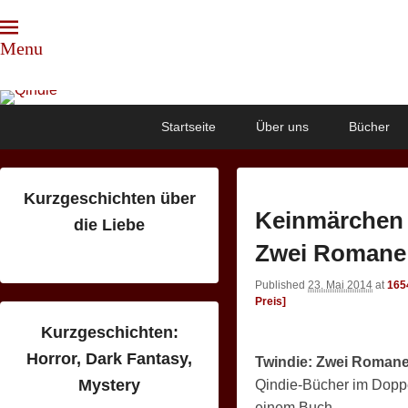
Menu
Qindie
Das Autorenkorrektiv
Primary
Skip
Skip
Startseite
Über uns
Bücher
menu
to
to
primary
secondary
content
content
Kurzgeschichten über
Keinmärchen 
die Liebe
Zwei Romane –
Published
23. Mai 2014
at
165
Preis]
Kurzgeschichten:
Horror, Dark Fantasy,
Twindie: Zwei Romane 
Mystery
Qindie-Bücher im Dopp
einem Buch.