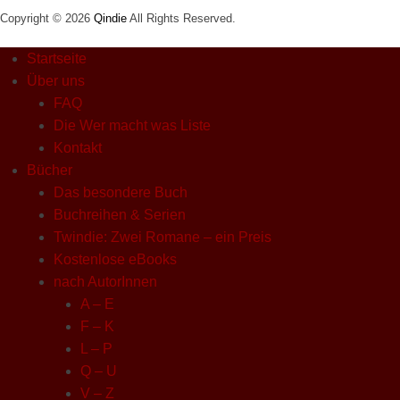
Copyright © 2026
Qindie
All Rights Reserved.
Startseite
Über uns
FAQ
Die Wer macht was Liste
Kontakt
Bücher
Das besondere Buch
Buchreihen & Serien
Twindie: Zwei Romane – ein Preis
Kostenlose eBooks
nach AutorInnen
A – E
F – K
L – P
Q – U
V – Z