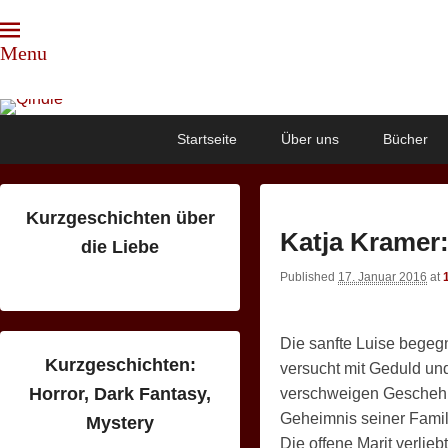
Menu
Qindie
Das Autorenkorrektiv
Primary
Skip
Skip
Startseite
Über uns
Bücher
menu
to
to
primary
secondary
content
content
Kurzgeschichten über
Katja Kramer
die Liebe
Published
17. Januar 2016
at
Die sanfte Luise begeg
Kurzgeschichten:
versucht mit Geduld un
Horror, Dark Fantasy,
verschweigen Geschehni
Geheimnis seiner Famili
Mystery
Die offene Marit verlie