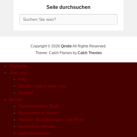
Seite durchsuchen
Search
Copyright © 2026
Qindie
All Rights Reserved.
Theme: Catch Flames by
Catch Themes
Startseite
Über uns
FAQ
Die Wer macht was Liste
Kontakt
Bücher
Das besondere Buch
Buchreihen & Serien
Twindie: Zwei Romane – ein Preis
Kostenlose eBooks
nach AutorInnen