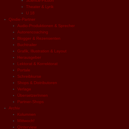
Science-Fiction
Theater & Lyrik
U 18
Qindie-Partner
Audio-Produktionen & Sprecher
Autorencoaching
Blogger & Rezensenten
Buchtrailer
Grafik, Illustration & Layout
Herausgeber
Lektorat & Korrektorat
Portale
Schreibkurse
Shops & Distributoren
Verlage
ÜbersetzerInnen
Partner-Shops
Archiv
Kolumnen
Mittwoch!
Qinterview