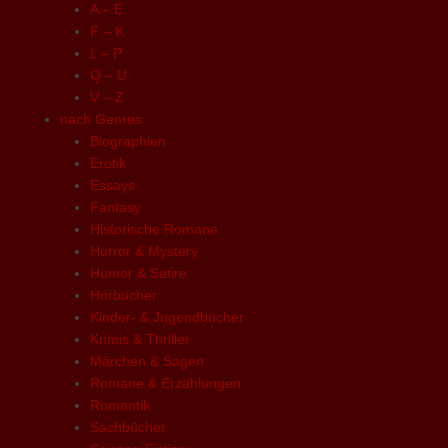
A – E
F – K
L – P
Q – U
V – Z
nach Genres
Biographien
Erotik
Essays
Fantasy
Historische Romane
Horror & Mystery
Humor & Satire
Hörbücher
Kinder- & Jugendbücher
Krimis & Thriller
Märchen & Sagen
Romane & Erzählungen
Romantik
Sachbücher