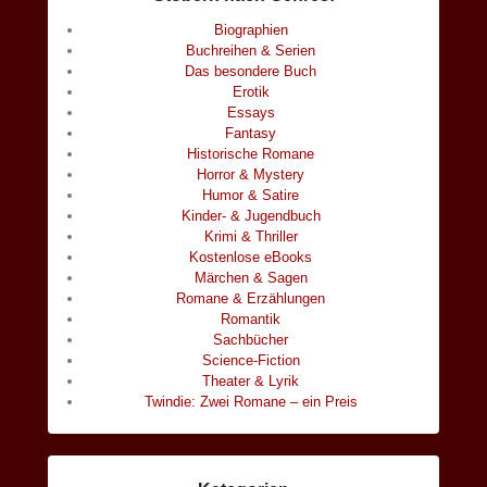
Biographien
Buchreihen & Serien
Das besondere Buch
Erotik
Essays
Fantasy
Historische Romane
Horror & Mystery
Humor & Satire
Kinder- & Jugendbuch
Krimi & Thriller
Kostenlose eBooks
Märchen & Sagen
Romane & Erzählungen
Romantik
Sachbücher
Science-Fiction
Theater & Lyrik
Twindie: Zwei Romane – ein Preis