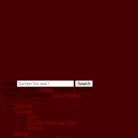
Search
Copyright © 2026
Qindie
All Rights Reserved.
Theme: Catch Flames by
Catch Themes
Startseite
Über uns
FAQ
Die Wer macht was Liste
Kontakt
Bücher