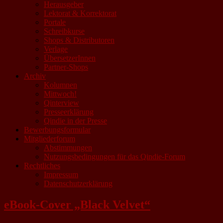
Herausgeber
Lektorat & Korrektorat
Portale
Schreibkurse
Shops & Distributoren
Verlage
ÜbersetzerInnen
Partner-Shops
Archiv
Kolumnen
Mittwoch!
Qinterview
Presseerklärung
Qindie in der Presse
Bewerbungsformular
Mitgliederforum
Abstimmungen
Nutzungsbedingungen für das Qindie-Forum
Rechtliches
Impressum
Datenschutzerklärung
eBook-Cover „Black Velvet“