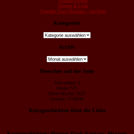
Science-Fiction
Theater & Lyrik
Twindie: Zwei Romane – ein Preis
Kategorien
Kategorien
Archiv
Archiv
Besucher auf der Seite
Jetzt online: 2
Heute: 535
Diese Woche: 3625
Gesamt: 1730046
Kurzgeschichten über die Liebe
Kurzgeschichten: Horror, Dark Fantasy, Mystery