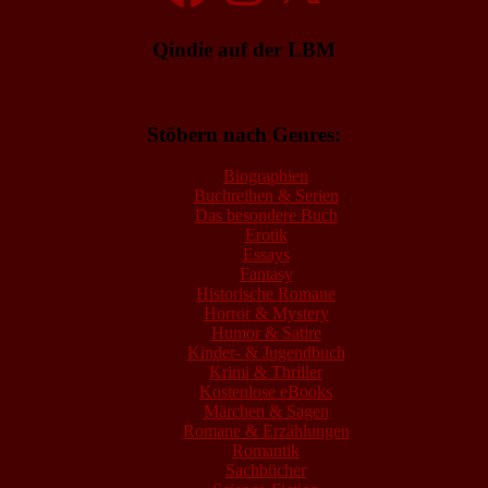
Qindie auf der LBM
Stöbern nach Genres:
Biographien
Buchreihen & Serien
Das besondere Buch
Erotik
Essays
Fantasy
Historische Romane
Horror & Mystery
Humor & Satire
Kinder- & Jugendbuch
Krimi & Thriller
Kostenlose eBooks
Märchen & Sagen
Romane & Erzählungen
Romantik
Sachbücher