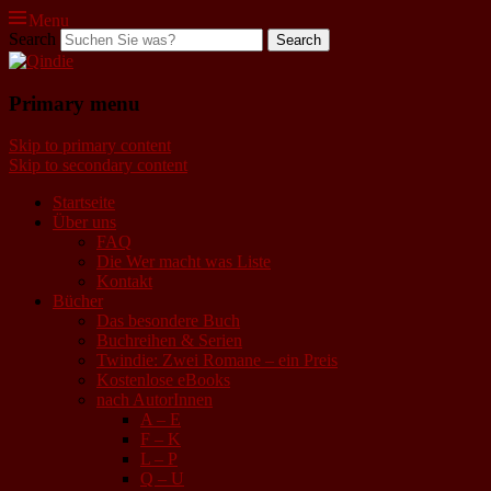
Menu
Search
Qindie
Primary menu
Das Autorenkorrektiv
Skip to primary content
Skip to secondary content
Startseite
Über uns
FAQ
Die Wer macht was Liste
Kontakt
Bücher
Das besondere Buch
Buchreihen & Serien
Twindie: Zwei Romane – ein Preis
Kostenlose eBooks
nach AutorInnen
A – E
F – K
L – P
Q – U