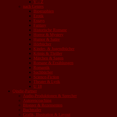
V – Z
nach Genres
Biographien
Erotik
Essays
Fantasy
Historische Romane
Horror & Mystery
Humor & Satire
Hörbücher
Kinder- & Jugendbücher
Krimis & Thriller
Märchen & Sagen
Romane & Erzählungen
Romantik
Sachbücher
Science-Fiction
Theater & Lyrik
U 18
Qindie-Partner
Audio-Produktionen & Sprecher
Autorencoaching
Blogger & Rezensenten
Buchtrailer
Grafik, Illustration & Layout