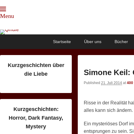
Menu
Qindie
Das Autorenkorrektiv
Primary
Skip
Skip
Startseite
Über uns
Bücher
menu
to
to
primary
secondary
content
content
Kurzgeschichten über
Simone Keil:
die Liebe
Published
21. Juli 2014
at
400
Risse in der Realität h
Kurzgeschichten:
alles kann sich ändern.
Horror, Dark Fantasy,
Ein mysteriöses Dorf i
Mystery
entsprungen zu sein. Si