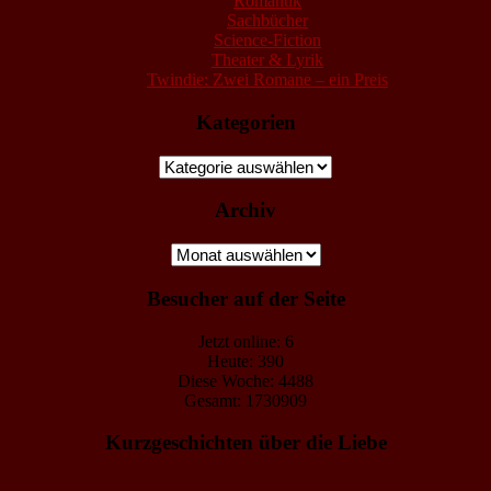
Romantik
Sachbücher
Science-Fiction
Theater & Lyrik
Twindie: Zwei Romane – ein Preis
Kategorien
Kategorien
Archiv
Archiv
Besucher auf der Seite
Jetzt online: 6
Heute: 390
Diese Woche: 4488
Gesamt: 1730909
Kurzgeschichten über die Liebe