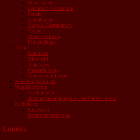
Herausgeber
Lektorat & Korrektorat
Portale
Schreibkurse
Shops & Distributoren
Verlage
ÜbersetzerInnen
Partner-Shops
Archiv
Kolumnen
Mittwoch!
Qinterview
Presseerklärung
Qindie in der Presse
Bewerbungsformular
Mitgliederforum
Abstimmungen
Nutzungsbedingungen für das Qindie-Forum
Rechtliches
Impressum
Datenschutzerklärung
Comics