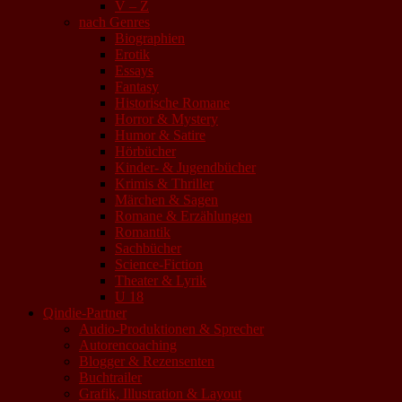
V – Z
nach Genres
Biographien
Erotik
Essays
Fantasy
Historische Romane
Horror & Mystery
Humor & Satire
Hörbücher
Kinder- & Jugendbücher
Krimis & Thriller
Märchen & Sagen
Romane & Erzählungen
Romantik
Sachbücher
Science-Fiction
Theater & Lyrik
U 18
Qindie-Partner
Audio-Produktionen & Sprecher
Autorencoaching
Blogger & Rezensenten
Buchtrailer
Grafik, Illustration & Layout