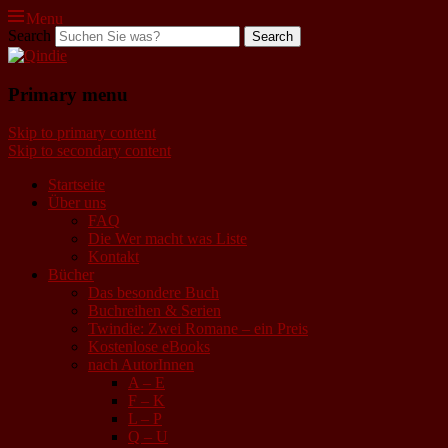
Menu
Search
Qindie
Primary menu
Das Autorenkorrektiv
Skip to primary content
Skip to secondary content
Startseite
Über uns
FAQ
Die Wer macht was Liste
Kontakt
Bücher
Das besondere Buch
Buchreihen & Serien
Twindie: Zwei Romane – ein Preis
Kostenlose eBooks
nach AutorInnen
A – E
F – K
L – P
Q – U