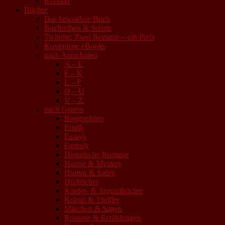
Kontakt
Bücher
Das besondere Buch
Buchreihen & Serien
Twindie: Zwei Romane – ein Preis
Kostenlose eBooks
nach AutorInnen
A – E
F – K
L – P
Q – U
V – Z
nach Genres
Biographien
Erotik
Essays
Fantasy
Historische Romane
Horror & Mystery
Humor & Satire
Hörbücher
Kinder- & Jugendbücher
Krimis & Thriller
Märchen & Sagen
Romane & Erzählungen