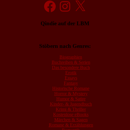
Facebook
Instagram
X
Qindie auf der LBM
Stöbern nach Genres:
Biographien
Buchreihen & Serien
Das besondere Buch
Erotik
Essays
Fantasy
Historische Romane
Horror & Mystery
Humor & Satire
Kinder- & Jugendbuch
Krimi & Thriller
Kostenlose eBooks
Märchen & Sagen
Romane & Erzählungen