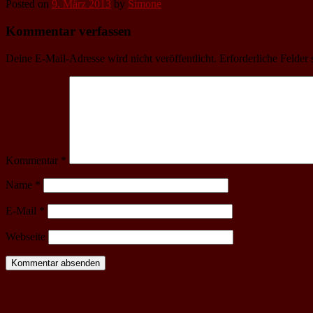
Posted on
9. März 2013
by
Simone
Kommentar verfassen
Deine E-Mail-Adresse wird nicht veröffentlicht.
Erforderliche Felder 
Kommentar
*
Name
*
E-Mail
*
Webseite