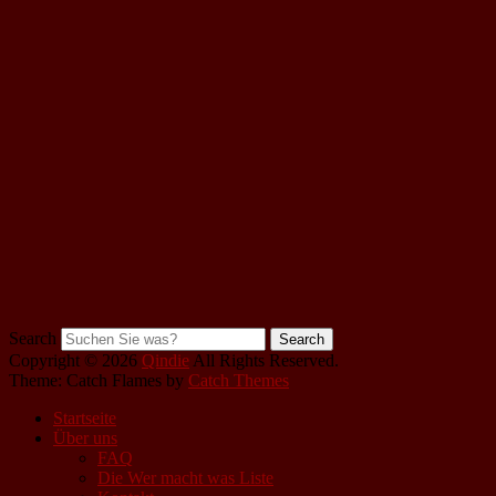
Search
Copyright © 2026
Qindie
All Rights Reserved.
Theme: Catch Flames by
Catch Themes
Startseite
Über uns
FAQ
Die Wer macht was Liste