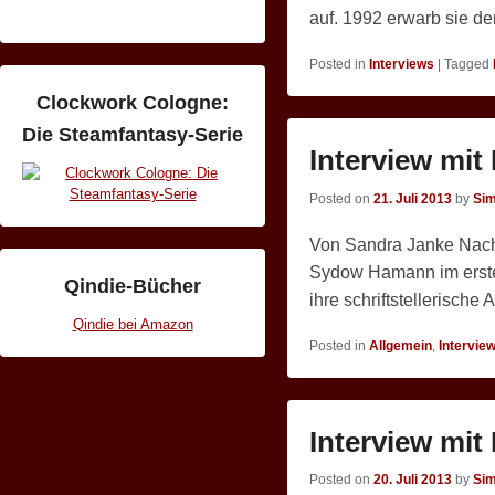
auf. 1992 erwarb sie d
Posted in
Interviews
|
Tagged
Clockwork Cologne:
Die Steamfantasy-Serie
Interview mit
Posted on
21. Juli 2013
by
Si
Von Sandra Janke Nach
Sydow Hamann im ersten
Qindie-Bücher
ihre schriftstellerische 
Qindie bei Amazon
Posted in
Allgemein
,
Intervie
Interview mit
Posted on
20. Juli 2013
by
Si