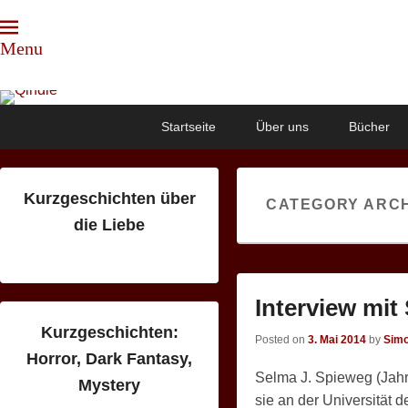
Menu
Qindie
Das Autorenkorrektiv
Primary
Skip
Skip
Startseite
Über uns
Bücher
menu
to
to
primary
secondary
content
content
Kurzgeschichten über
CATEGORY ARC
die Liebe
Interview mit
Kurzgeschichten:
Posted on
3. Mai 2014
by
Sim
Horror, Dark Fantasy,
Selma J. Spieweg (Jahrg
Mystery
sie an der Universität 