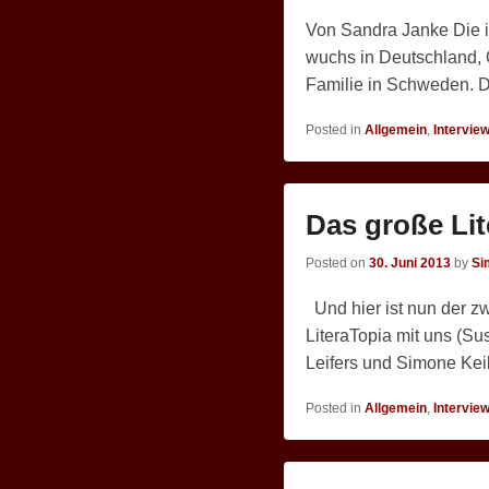
Von Sandra Janke Die 
wuchs in Deutschland, Ö
Familie in Schweden. D
Posted in
Allgemein
,
Intervie
Das große Lit
Posted on
30. Juni 2013
by
Si
Und hier ist nun der zwe
LiteraTopia mit uns (S
Leifers und Simone Keil
Posted in
Allgemein
,
Intervie