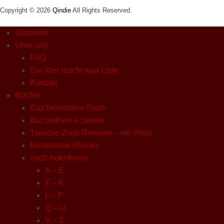
Copyright © 2026
Qindie
All Rights Reserved.
Startseite
Über uns
FAQ
Die Wer macht was Liste
Kontakt
Bücher
Das besondere Buch
Buchreihen & Serien
Twindie: Zwei Romane – ein Preis
Kostenlose eBooks
nach AutorInnen
A – E
F – K
L – P
Q – U
V – Z