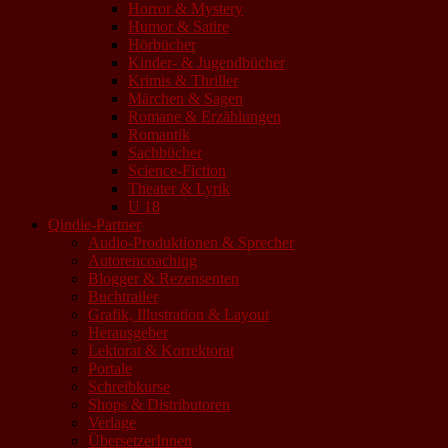
Horror & Mystery
Humor & Satire
Hörbücher
Kinder- & Jugendbücher
Krimis & Thriller
Märchen & Sagen
Romane & Erzählungen
Romantik
Sachbücher
Science-Fiction
Theater & Lyrik
U 18
Qindie-Partner
Audio-Produktionen & Sprecher
Autorencoaching
Blogger & Rezensenten
Buchtrailer
Grafik, Illustration & Layout
Herausgeber
Lektorat & Korrektorat
Portale
Schreibkurse
Shops & Distributoren
Verlage
ÜbersetzerInnen