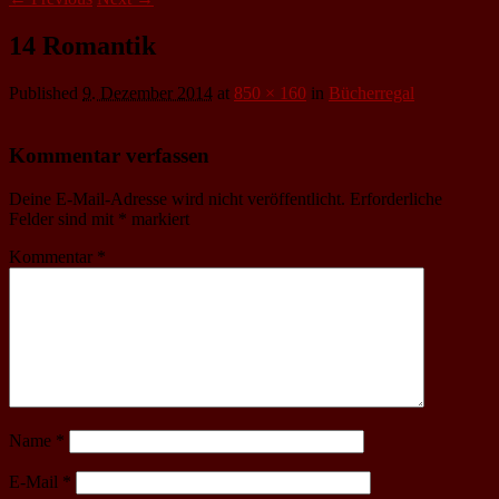
14 Romantik
Published
9. Dezember 2014
at
850 × 160
in
Bücherregal
Kommentar verfassen
Deine E-Mail-Adresse wird nicht veröffentlicht.
Erforderliche
Felder sind mit
*
markiert
Kommentar
*
Name
*
E-Mail
*