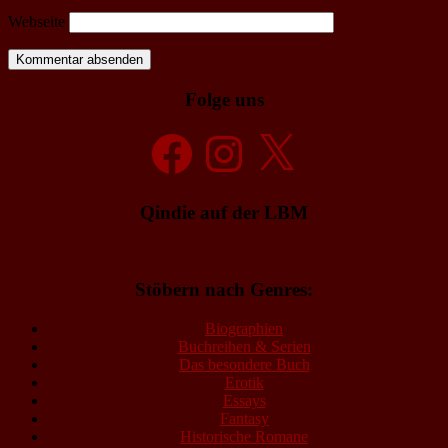
Webseite
Folge uns
Facebook
Instagram
X
Qindie auf der LBM
Stöbern nach Genres:
Biographien
Buchreihen & Serien
Das besondere Buch
Erotik
Essays
Fantasy
Historische Romane