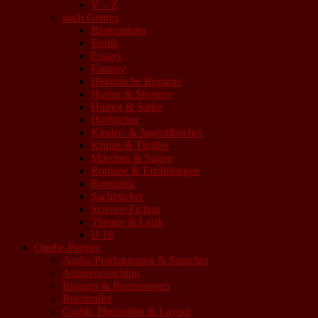
V – Z
nach Genres
Biographien
Erotik
Essays
Fantasy
Historische Romane
Horror & Mystery
Humor & Satire
Hörbücher
Kinder- & Jugendbücher
Krimis & Thriller
Märchen & Sagen
Romane & Erzählungen
Romantik
Sachbücher
Science-Fiction
Theater & Lyrik
U 18
Qindie-Partner
Audio-Produktionen & Sprecher
Autorencoaching
Blogger & Rezensenten
Buchtrailer
Grafik, Illustration & Layout