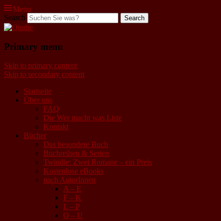
Menu
Search
Qindie
Primary menu
Das Autorenkorrektiv
Skip to primary content
Skip to secondary content
Startseite
Über uns
FAQ
Die Wer macht was Liste
Kontakt
Bücher
Das besondere Buch
Buchreihen & Serien
Twindie: Zwei Romane – ein Preis
Kostenlose eBooks
nach AutorInnen
A – E
F – K
L – P
Q – U