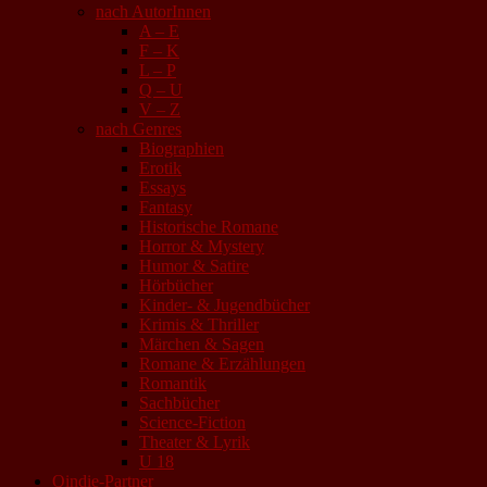
nach AutorInnen
A – E
F – K
L – P
Q – U
V – Z
nach Genres
Biographien
Erotik
Essays
Fantasy
Historische Romane
Horror & Mystery
Humor & Satire
Hörbücher
Kinder- & Jugendbücher
Krimis & Thriller
Märchen & Sagen
Romane & Erzählungen
Romantik
Sachbücher
Science-Fiction
Theater & Lyrik
U 18
Qindie-Partner