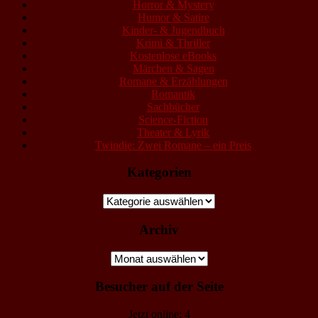
Horror & Mystery
Humor & Satire
Kinder- & Jugendbuch
Krimi & Thriller
Kostenlose eBooks
Märchen & Sagen
Romane & Erzählungen
Romantik
Sachbücher
Science-Fiction
Theater & Lyrik
Twindie: Zwei Romane – ein Preis
Kategorien
Kategorien
Archiv
Archiv
Besucher auf der Seite
Jetzt online: 4