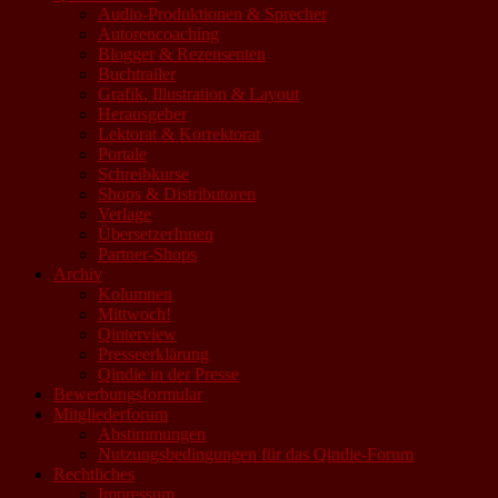
Audio-Produktionen & Sprecher
Autorencoaching
Blogger & Rezensenten
Buchtrailer
Grafik, Illustration & Layout
Herausgeber
Lektorat & Korrektorat
Portale
Schreibkurse
Shops & Distributoren
Verlage
ÜbersetzerInnen
Partner-Shops
Archiv
Kolumnen
Mittwoch!
Qinterview
Presseerklärung
Qindie in der Presse
Bewerbungsformular
Mitgliederforum
Abstimmungen
Nutzungsbedingungen für das Qindie-Forum
Rechtliches
Impressum