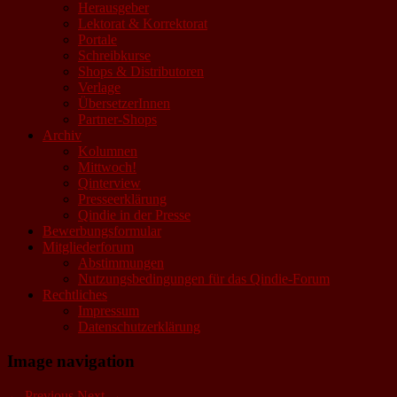
Herausgeber
Lektorat & Korrektorat
Portale
Schreibkurse
Shops & Distributoren
Verlage
ÜbersetzerInnen
Partner-Shops
Archiv
Kolumnen
Mittwoch!
Qinterview
Presseerklärung
Qindie in der Presse
Bewerbungsformular
Mitgliederforum
Abstimmungen
Nutzungsbedingungen für das Qindie-Forum
Rechtliches
Impressum
Datenschutzerklärung
Image navigation
← Previous
Next →