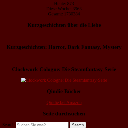
Heute: 873
Diese Woche: 3963
Gesamt: 1730384
Kurzgeschichten über die Liebe
Kurzgeschichten: Horror, Dark Fantasy, Mystery
Clockwork Cologne: Die Steamfantasy-Serie
Qindie-Bücher
Qindie bei Amazon
Seite durchsuchen
Search