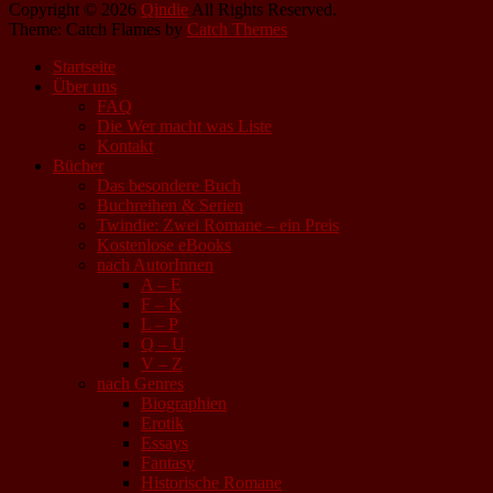
Copyright © 2026
Qindie
All Rights Reserved.
Theme: Catch Flames by
Catch Themes
Startseite
Über uns
FAQ
Die Wer macht was Liste
Kontakt
Bücher
Das besondere Buch
Buchreihen & Serien
Twindie: Zwei Romane – ein Preis
Kostenlose eBooks
nach AutorInnen
A – E
F – K
L – P
Q – U
V – Z
nach Genres
Biographien
Erotik
Essays
Fantasy
Historische Romane