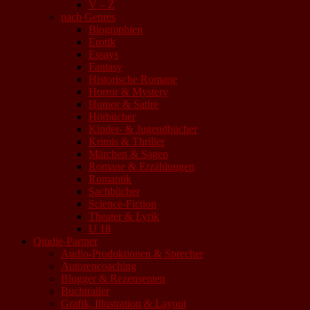
V – Z
nach Genres
Biographien
Erotik
Essays
Fantasy
Historische Romane
Horror & Mystery
Humor & Satire
Hörbücher
Kinder- & Jugendbücher
Krimis & Thriller
Märchen & Sagen
Romane & Erzählungen
Romantik
Sachbücher
Science-Fiction
Theater & Lyrik
U 18
Qindie-Partner
Audio-Produktionen & Sprecher
Autorencoaching
Blogger & Rezensenten
Buchtrailer
Grafik, Illustration & Layout