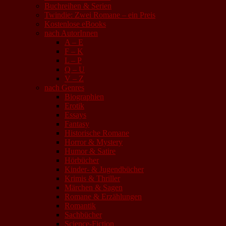
Buchreihen & Serien
Twindie: Zwei Romane – ein Preis
Kostenlose eBooks
nach AutorInnen
A – E
F – K
L – P
Q – U
V – Z
nach Genres
Biographien
Erotik
Essays
Fantasy
Historische Romane
Horror & Mystery
Humor & Satire
Hörbücher
Kinder- & Jugendbücher
Krimis & Thriller
Märchen & Sagen
Romane & Erzählungen
Romantik
Sachbücher
Science-Fiction