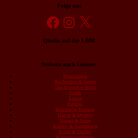
Folge uns
Facebook
Instagram
X
Qindie auf der LBM
Stöbern nach Genres:
Biographien
Buchreihen & Serien
Das besondere Buch
Erotik
Essays
Fantasy
Historische Romane
Horror & Mystery
Humor & Satire
Kinder- & Jugendbuch
Krimi & Thriller
Kostenlose eBooks