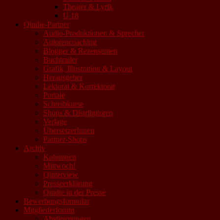
Theater & Lyrik
U 18
Qindie-Partner
Audio-Produktionen & Sprecher
Autorencoaching
Blogger & Rezensenten
Buchtrailer
Grafik, Illustration & Layout
Herausgeber
Lektorat & Korrektorat
Portale
Schreibkurse
Shops & Distributoren
Verlage
ÜbersetzerInnen
Partner-Shops
Archiv
Kolumnen
Mittwoch!
Qinterview
Presseerklärung
Qindie in der Presse
Bewerbungsformular
Mitgliederforum
Abstimmungen