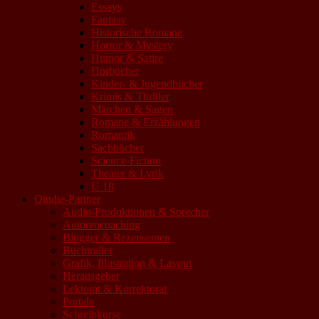
Essays
Fantasy
Historische Romane
Horror & Mystery
Humor & Satire
Hörbücher
Kinder- & Jugendbücher
Krimis & Thriller
Märchen & Sagen
Romane & Erzählungen
Romantik
Sachbücher
Science-Fiction
Theater & Lyrik
U 18
Qindie-Partner
Audio-Produktionen & Sprecher
Autorencoaching
Blogger & Rezensenten
Buchtrailer
Grafik, Illustration & Layout
Herausgeber
Lektorat & Korrektorat
Portale
Schreibkurse