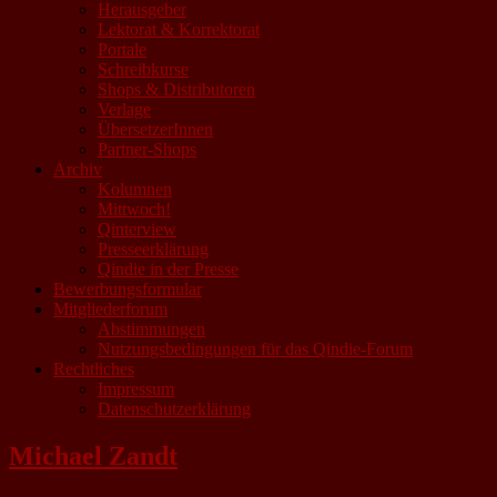
Herausgeber
Lektorat & Korrektorat
Portale
Schreibkurse
Shops & Distributoren
Verlage
ÜbersetzerInnen
Partner-Shops
Archiv
Kolumnen
Mittwoch!
Qinterview
Presseerklärung
Qindie in der Presse
Bewerbungsformular
Mitgliederforum
Abstimmungen
Nutzungsbedingungen für das Qindie-Forum
Rechtliches
Impressum
Datenschutzerklärung
Michael Zandt