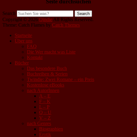
Seite durchsuchen
Search
Copyright © 2026
Qindie
All Rights Reserved.
Theme: Catch Flames by
Catch Themes
Startseite
Über uns
FAQ
Die Wer macht was Liste
Kontakt
Bücher
Das besondere Buch
Buchreihen & Serien
Twindie: Zwei Romane – ein Preis
Kostenlose eBooks
nach AutorInnen
A – E
F – K
L – P
Q – U
V – Z
nach Genres
Biographien
Erotik