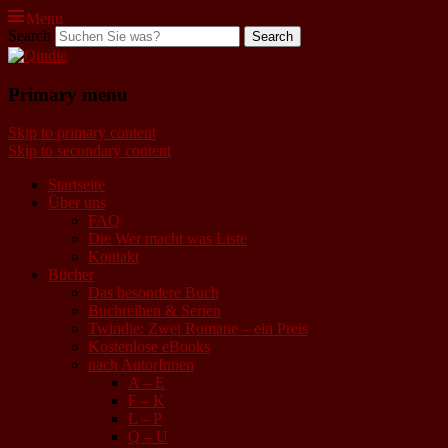
Menu
Search
Qindie
Primary menu
Das Autorenkorrektiv
Skip to primary content
Skip to secondary content
Startseite
Über uns
FAQ
Die Wer macht was Liste
Kontakt
Bücher
Das besondere Buch
Buchreihen & Serien
Twindie: Zwei Romane – ein Preis
Kostenlose eBooks
nach AutorInnen
A – E
F – K
L – P
Q – U