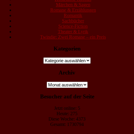
Märchen & Sagen
Romane & Erzählungen
Romantik
Sachbücher
Science-Fiction
Theater & Lyrik
Twindie: Zwei Romane – ein Preis
Kategorien
Kategorien
Archiv
Archiv
Besucher auf der Seite
Jetzt online: 5
Heute: 275
Diese Woche: 4373
Gesamt: 1730794