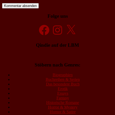
Folge uns
Facebook
Instagram
X
Qindie auf der LBM
Stöbern nach Genres:
Biographien
Buchreihen & Serien
Das besondere Buch
Erotik
Essays
Fantasy
Historische Romane
Horror & Mystery
Humor & Satire