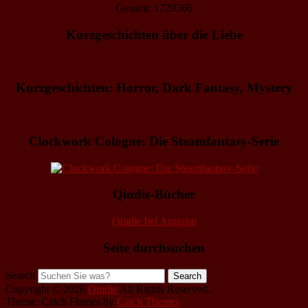
Gesamt: 1729366
Kurzgeschichten über die Liebe
Kurzgeschichten: Horror, Dark Fantasy, Mystery
Clockwork Cologne: Die Steamfantasy-Serie
Qindie-Bücher
Qindie bei Amazon
Seite durchsuchen
Search
Copyright © 2026
Qindie
All Rights Reserved.
Theme: Catch Flames by
Catch Themes