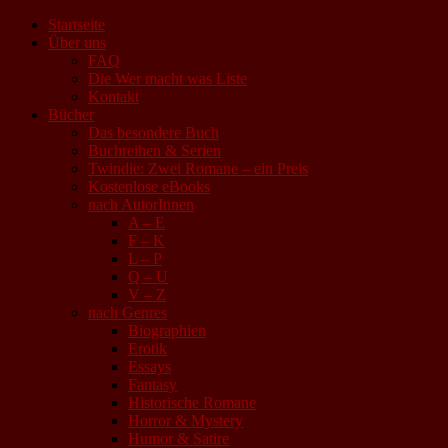
Startseite
Über uns
FAQ
Die Wer macht was Liste
Kontakt
Bücher
Das besondere Buch
Buchreihen & Serien
Twindie: Zwei Romane – ein Preis
Kostenlose eBooks
nach AutorInnen
A – E
F – K
L – P
Q – U
V – Z
nach Genres
Biographien
Erotik
Essays
Fantasy
Historische Romane
Horror & Mystery
Humor & Satire