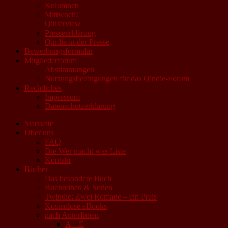
Kolumnen
Mittwoch!
Qinterview
Presseerklärung
Qindie in der Presse
Bewerbungsformular
Mitgliederforum
Abstimmungen
Nutzungsbedingungen für das Qindie-Forum
Rechtliches
Impressum
Datenschutzerklärung
Startseite
Über uns
FAQ
Die Wer macht was Liste
Kontakt
Bücher
Das besondere Buch
Buchreihen & Serien
Twindie: Zwei Romane – ein Preis
Kostenlose eBooks
nach AutorInnen
A – E