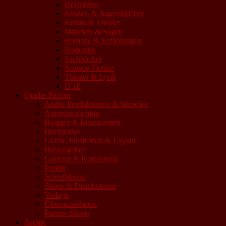
Hörbücher
Kinder- & Jugendbücher
Krimis & Thriller
Märchen & Sagen
Romane & Erzählungen
Romantik
Sachbücher
Science-Fiction
Theater & Lyrik
U 18
Qindie-Partner
Audio-Produktionen & Sprecher
Autorencoaching
Blogger & Rezensenten
Buchtrailer
Grafik, Illustration & Layout
Herausgeber
Lektorat & Korrektorat
Portale
Schreibkurse
Shops & Distributoren
Verlage
ÜbersetzerInnen
Partner-Shops
Archiv