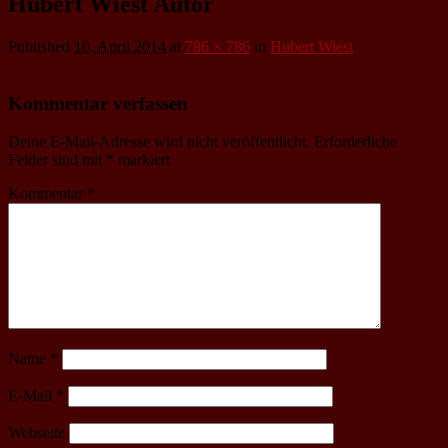
Hubert Wiest Autor
Published
10. April 2014
at
786 × 786
in
Hubert Wiest
Kommentar verfassen
Deine E-Mail-Adresse wird nicht veröffentlicht.
Erforderliche
Felder sind mit
*
markiert
Kommentar
*
Name
*
E-Mail
*
Webseite