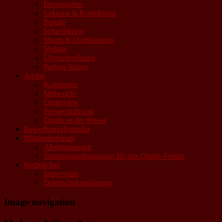
Herausgeber
Lektorat & Korrektorat
Portale
Schreibkurse
Shops & Distributoren
Verlage
ÜbersetzerInnen
Partner-Shops
Archiv
Kolumnen
Mittwoch!
Qinterview
Presseerklärung
Qindie in der Presse
Bewerbungsformular
Mitgliederforum
Abstimmungen
Nutzungsbedingungen für das Qindie-Forum
Rechtliches
Impressum
Datenschutzerklärung
Image navigation