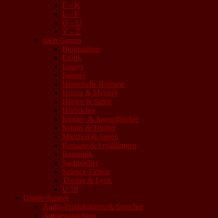
F – K
L – P
Q – U
V – Z
nach Genres
Biographien
Erotik
Essays
Fantasy
Historische Romane
Horror & Mystery
Humor & Satire
Hörbücher
Kinder- & Jugendbücher
Krimis & Thriller
Märchen & Sagen
Romane & Erzählungen
Romantik
Sachbücher
Science-Fiction
Theater & Lyrik
U 18
Qindie-Partner
Audio-Produktionen & Sprecher
Autorencoaching