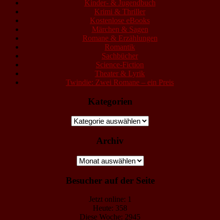
Kinder- & Jugendbuch
Krimi & Thriller
Kostenlose eBooks
Märchen & Sagen
Romane & Erzählungen
Romantik
Sachbücher
Science-Fiction
Theater & Lyrik
Twindie: Zwei Romane – ein Preis
Kategorien
Kategorien
Archiv
Archiv
Besucher auf der Seite
Jetzt online: 1
Heute: 358
Diese Woche: 2945