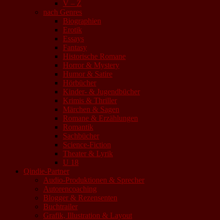
V – Z
nach Genres
Biographien
Erotik
Essays
Fantasy
Historische Romane
Horror & Mystery
Humor & Satire
Hörbücher
Kinder- & Jugendbücher
Krimis & Thriller
Märchen & Sagen
Romane & Erzählungen
Romantik
Sachbücher
Science-Fiction
Theater & Lyrik
U 18
Qindie-Partner
Audio-Produktionen & Sprecher
Autorencoaching
Blogger & Rezensenten
Buchtrailer
Grafik, Illustration & Layout