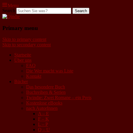
Menu
Search
Qindie
Primary menu
Das Autorenkorrektiv
Skip to primary content
Skip to secondary content
Startseite
Über uns
FAQ
Die Wer macht was Liste
Kontakt
Bücher
Das besondere Buch
Buchreihen & Serien
Twindie: Zwei Romane – ein Preis
Kostenlose eBooks
nach AutorInnen
A – E
F – K
L – P
Q – U