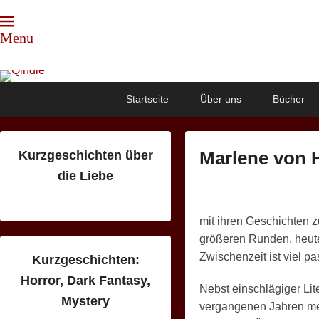
Menu
Qindie
Das Autorenkorrektiv
Primary
Skip
Skip
Startseite
Über uns
Bücher
menu
to
to
primary
secondary
content
content
Marlene von 
Kurzgeschichten über
die Liebe
P
o
s
mit ihren Geschichten z
t
größeren Runden, heut
e
Zwischenzeit ist viel pas
Kurzgeschichten:
d
Horror, Dark Fantasy,
Nebst einschlägiger Lit
o
Mystery
vergangenen Jahren meh
n