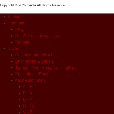
Copyright © 2026
Qindie
All Rights Reserved.
Startseite
Über uns
FAQ
Die Wer macht was Liste
Kontakt
Bücher
Das besondere Buch
Buchreihen & Serien
Twindie: Zwei Romane – ein Preis
Kostenlose eBooks
nach AutorInnen
A – E
F – K
L – P
Q – U
V – Z