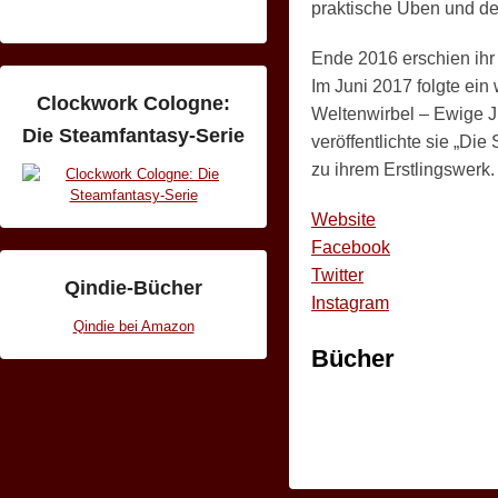
praktische Üben und de
3
0
Ende 2016 erschien ihr
.
Im Juni 2017 folgte ein
A
Clockwork Cologne:
Weltenwirbel – Ewige J
p
Die Steamfantasy-Serie
veröffentlichte sie „Die
r
zu ihrem Erstlingswerk.
i
l
Website
2
Facebook
0
Twitter
Qindie-Bücher
1
Instagram
8
Qindie bei Amazon
b
Bücher
y
F
l
o
r