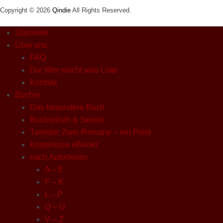
Copyright © 2026
Qindie
All Rights Reserved.
Startseite
Über uns
FAQ
Die Wer macht was Liste
Kontakt
Bücher
Das besondere Buch
Buchreihen & Serien
Twindie: Zwei Romane – ein Preis
Kostenlose eBooks
nach AutorInnen
A – E
F – K
L – P
Q – U
V – Z