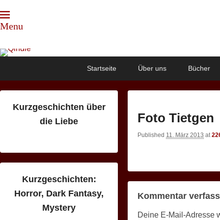
Menu
Qindie
Das Autorenkorrektiv
Primary
Skip
Skip
Startseite
Über uns
Bücher
menu
to
to
primary
secondary
content
content
Kurzgeschichten über
Foto Tietgen
die Liebe
Published
11. März 2013
at
22
Kurzgeschichten:
Horror, Dark Fantasy,
Kommentar verfas
Mystery
Deine E-Mail-Adresse wir