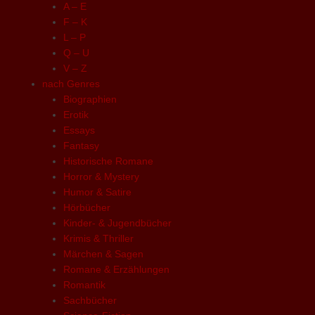
A – E
F – K
L – P
Q – U
V – Z
nach Genres
Biographien
Erotik
Essays
Fantasy
Historische Romane
Horror & Mystery
Humor & Satire
Hörbücher
Kinder- & Jugendbücher
Krimis & Thriller
Märchen & Sagen
Romane & Erzählungen
Romantik
Sachbücher