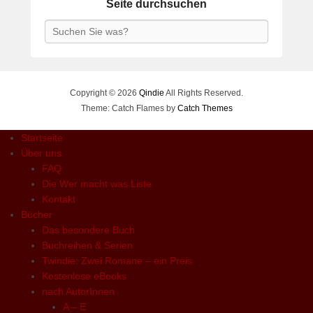
Seite durchsuchen
Search
Copyright © 2026
Qindie
All Rights Reserved.
Theme: Catch Flames by
Catch Themes
Startseite
Über uns
FAQ
Die Wer macht was Liste
Kontakt
Bücher
Das besondere Buch
Buchreihen & Serien
Twindie: Zwei Romane – ein Preis
Kostenlose eBooks
nach AutorInnen
A – E