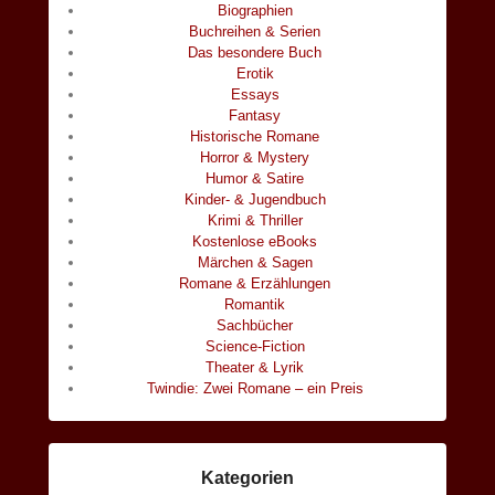
Biographien
Buchreihen & Serien
Das besondere Buch
Erotik
Essays
Fantasy
Historische Romane
Horror & Mystery
Humor & Satire
Kinder- & Jugendbuch
Krimi & Thriller
Kostenlose eBooks
Märchen & Sagen
Romane & Erzählungen
Romantik
Sachbücher
Science-Fiction
Theater & Lyrik
Twindie: Zwei Romane – ein Preis
Kategorien