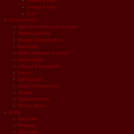
Science-Fiction
Theater & Lyrik
U 18
Qindie-Partner
Audio-Produktionen & Sprecher
Autorencoaching
Blogger & Rezensenten
Buchtrailer
Grafik, Illustration & Layout
Herausgeber
Lektorat & Korrektorat
Portale
Schreibkurse
Shops & Distributoren
Verlage
ÜbersetzerInnen
Partner-Shops
Archiv
Kolumnen
Mittwoch!
Qinterview