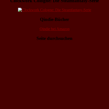
Clockwork Cologne: Die Steamfantasy-Serie
Qindie-Bücher
Qindie bei Amazon
Seite durchsuchen