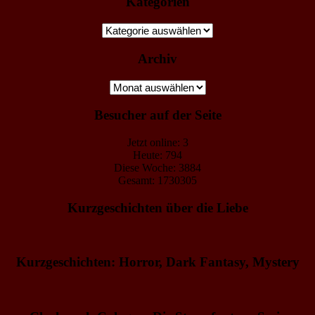
Kategorien
Kategorien
Archiv
Archiv
Besucher auf der Seite
Jetzt online: 3
Heute: 794
Diese Woche: 3884
Gesamt: 1730305
Kurzgeschichten über die Liebe
Kurzgeschichten: Horror, Dark Fantasy, Mystery