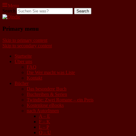
Menu
Search
Qindie
Primary menu
Das Autorenkorrektiv
Skip to primary content
Skip to secondary content
Startseite
Über uns
FAQ
Die Wer macht was Liste
Kontakt
Bücher
Das besondere Buch
Buchreihen & Serien
Twindie: Zwei Romane – ein Preis
Kostenlose eBooks
nach AutorInnen
A – E
F – K
L – P
Q – U