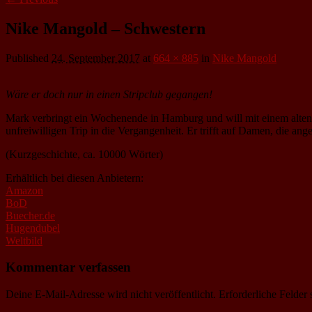
Nike Mangold – Schwestern
Published
24. September 2017
at
664 × 885
in
Nike Mangold
Wäre er doch nur in einen Stripclub gegangen!
Mark verbringt ein Wochenende in Hamburg und will mit einem alten F
unfreiwilligen Trip in die Vergangenheit. Er trifft auf Damen, die ang
(Kurzgeschichte, ca. 10000 Wörter)
Erhältlich bei diesen Anbietern:
Amazon
BoD
Buecher.de
Hugendubel
Weltbild
Kommentar verfassen
Deine E-Mail-Adresse wird nicht veröffentlicht.
Erforderliche Felder 