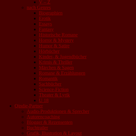
V – Z
nach Genres
Biographien
Erotik
Essays
Fantasy
Historische Romane
Horror & Mystery
Humor & Satire
Hörbücher
Kinder- & Jugendbücher
Krimis & Thriller
Märchen & Sagen
Romane & Erzählungen
Romantik
Sachbücher
Science-Fiction
Theater & Lyrik
U 18
Qindie-Partner
Audio-Produktionen & Sprecher
Autorencoaching
Blogger & Rezensenten
Buchtrailer
Grafik, Illustration & Layout