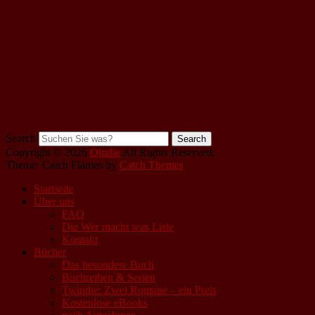
Search
Copyright © 2026
Qindie
All Rights Reserved.
Theme: Catch Flames by
Catch Themes
Startseite
Über uns
FAQ
Die Wer macht was Liste
Kontakt
Bücher
Das besondere Buch
Buchreihen & Serien
Twindie: Zwei Romane – ein Preis
Kostenlose eBooks