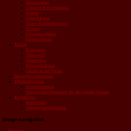
Herausgeber
Lektorat & Korrektorat
Portale
Schreibkurse
Shops & Distributoren
Verlage
ÜbersetzerInnen
Partner-Shops
Archiv
Kolumnen
Mittwoch!
Qinterview
Presseerklärung
Qindie in der Presse
Bewerbungsformular
Mitgliederforum
Abstimmungen
Nutzungsbedingungen für das Qindie-Forum
Rechtliches
Impressum
Datenschutzerklärung
Image navigation
← Previous