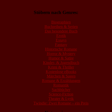
Stöbern nach Genres:
Biographien
Buchreihen & Serien
Das besondere Buch
Erotik
Essays
Fantasy
Historische Romane
Horror & Mystery
Humor & Satire
Kinder- & Jugendbuch
Krimi & Thriller
Kostenlose eBooks
Märchen & Sagen
Romane & Erzählungen
Romantik
Sachbücher
Science-Fiction
Theater & Lyrik
Twindie: Zwei Romane – ein Preis