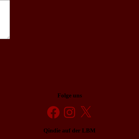
Folge uns
Facebook
Instagram
X
Qindie auf der LBM