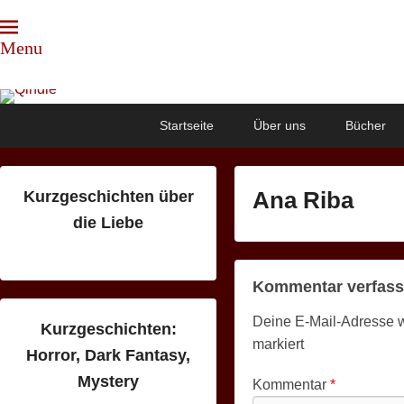
Menu
Qindie
Das Autorenkorrektiv
Primary
Skip
Skip
Startseite
Über uns
Bücher
menu
to
to
primary
secondary
content
content
Ana Riba
Kurzgeschichten über
die Liebe
P
o
s
Kommentar verfas
t
Deine E-Mail-Adresse wir
e
Kurzgeschichten:
markiert
d
Horror, Dark Fantasy,
o
Mystery
Kommentar
*
n