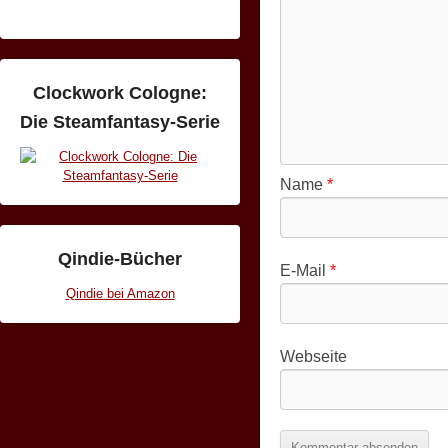
9
.
M
ä
Clockwork Cologne:
r
Die Steamfantasy-Serie
z
2
Name
*
0
1
3
Qindie-Bücher
b
E-Mail
*
y
Qindie bei Amazon
S
i
Webseite
m
o
n
e