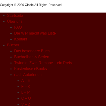
Copyright © 2026
Qindie
All Rights Reserved.
Startseite
Über uns
FAQ
Die Wer macht was Liste
Kontakt
Bücher
Das besondere Buch
Buchreihen & Serien
Twindie: Zwei Romane – ein Preis
Kostenlose eBooks
nach AutorInnen
A – E
F – K
L – P
Q – U
V – Z