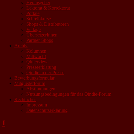
Herausgeber
Lektorat & Korrektorat
Portale
Schreibkurse
Shops & Distributoren
Verlage
ÜbersetzerInnen
Partner-Shops
Archiv
Kolumnen
Mittwoch!
Qinterview
Presseerklärung
Qindie in der Presse
Bewerbungsformular
Mitgliederforum
Abstimmungen
Nutzungsbedingungen für das Qindie-Forum
Rechtliches
Impressum
Datenschutzerklärung
I