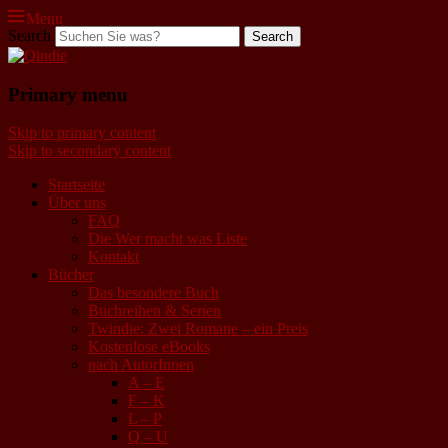
Menu
Search
Qindie
Primary menu
Das Autorenkorrektiv
Skip to primary content
Skip to secondary content
Startseite
Über uns
FAQ
Die Wer macht was Liste
Kontakt
Bücher
Das besondere Buch
Buchreihen & Serien
Twindie: Zwei Romane – ein Preis
Kostenlose eBooks
nach AutorInnen
A – E
F – K
L – P
Q – U