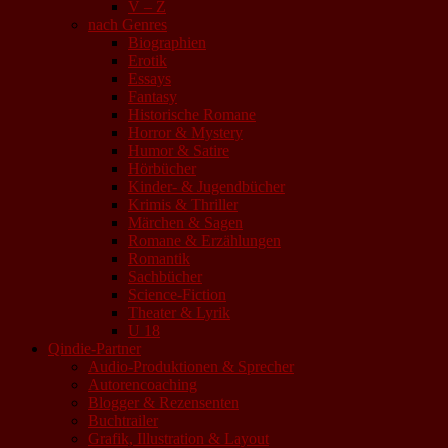
V – Z
nach Genres
Biographien
Erotik
Essays
Fantasy
Historische Romane
Horror & Mystery
Humor & Satire
Hörbücher
Kinder- & Jugendbücher
Krimis & Thriller
Märchen & Sagen
Romane & Erzählungen
Romantik
Sachbücher
Science-Fiction
Theater & Lyrik
U 18
Qindie-Partner
Audio-Produktionen & Sprecher
Autorencoaching
Blogger & Rezensenten
Buchtrailer
Grafik, Illustration & Layout