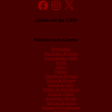
Facebook
Instagram
X
Qindie auf der LBM
Stöbern nach Genres:
Biographien
Buchreihen & Serien
Das besondere Buch
Erotik
Essays
Fantasy
Historische Romane
Horror & Mystery
Humor & Satire
Kinder- & Jugendbuch
Krimi & Thriller
Kostenlose eBooks
Märchen & Sagen
Romane & Erzählungen