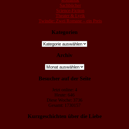
Romantik
Sachbücher
Science-Fiction
Theater & Lyrik
Twindie: Zwei Romane – ein Preis
Kategorien
Kategorien
Archiv
Archiv
Besucher auf der Seite
Jetzt online: 4
Heute: 646
Diese Woche: 3736
Gesamt: 1730157
Kurzgeschichten über die Liebe