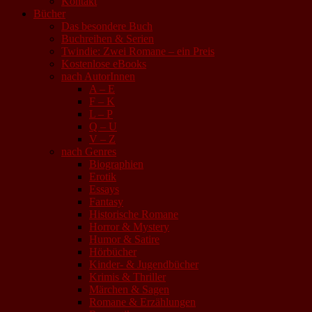
Kontakt
Bücher
Das besondere Buch
Buchreihen & Serien
Twindie: Zwei Romane – ein Preis
Kostenlose eBooks
nach AutorInnen
A – E
F – K
L – P
Q – U
V – Z
nach Genres
Biographien
Erotik
Essays
Fantasy
Historische Romane
Horror & Mystery
Humor & Satire
Hörbücher
Kinder- & Jugendbücher
Krimis & Thriller
Märchen & Sagen
Romane & Erzählungen