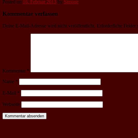
Posted on
16. Februar 2013
by
Simone
Kommentar verfassen
Deine E-Mail-Adresse wird nicht veröffentlicht.
Erforderliche Felder 
Kommentar
*
Name
*
E-Mail
*
Webseite