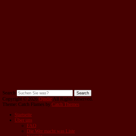
Search
Copyright © 2026
Qindie
All Rights Reserved.
Theme: Catch Flames by
Catch Themes
Startseite
Über uns
FAQ
Die Wer macht was Liste