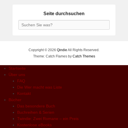
Seite durchsuchen
Search
Copyright © 2026
Qindie
All Rights Reserved.
Theme: Catch Flames by
Catch Themes
Startseite
Über uns
FAQ
Die Wer macht was Liste
Kontakt
Bücher
Das besondere Buch
Buchreihen & Serien
Twindie: Zwei Romane – ein Preis
Kostenlose eBooks