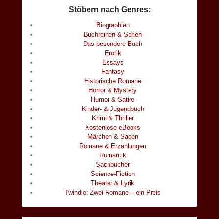
Stöbern nach Genres:
Biographien
Buchreihen & Serien
Das besondere Buch
Erotik
Essays
Fantasy
Historische Romane
Horror & Mystery
Humor & Satire
Kinder- & Jugendbuch
Krimi & Thriller
Kostenlose eBooks
Märchen & Sagen
Romane & Erzählungen
Romantik
Sachbücher
Science-Fiction
Theater & Lyrik
Twindie: Zwei Romane – ein Preis