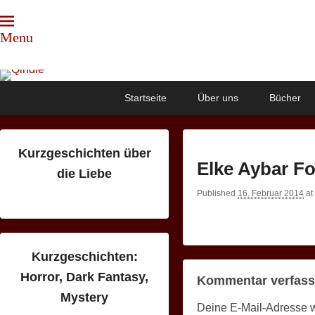
Menu
Qindie
Das Autorenkorrektiv
Primary
Skip
Skip
Startseite
Über uns
Bücher
menu
to
to
primary
secondary
content
content
Kurzgeschichten über
Elke Aybar F
die Liebe
Published
16. Februar 2014
at
Kurzgeschichten:
Horror, Dark Fantasy,
Kommentar verfas
Mystery
Deine E-Mail-Adresse wir