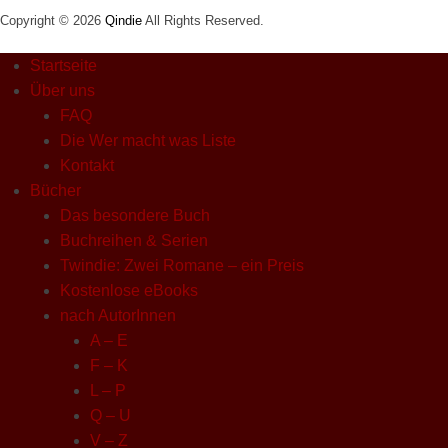
Copyright © 2026
Qindie
All Rights Reserved.
Startseite
Über uns
FAQ
Die Wer macht was Liste
Kontakt
Bücher
Das besondere Buch
Buchreihen & Serien
Twindie: Zwei Romane – ein Preis
Kostenlose eBooks
nach AutorInnen
A – E
F – K
L – P
Q – U
V – Z