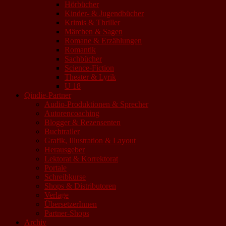
Hörbücher
Kinder- & Jugendbücher
Krimis & Thriller
Märchen & Sagen
Romane & Erzählungen
Romantik
Sachbücher
Science-Fiction
Theater & Lyrik
U 18
Qindie-Partner
Audio-Produktionen & Sprecher
Autorencoaching
Blogger & Rezensenten
Buchtrailer
Grafik, Illustration & Layout
Herausgeber
Lektorat & Korrektorat
Portale
Schreibkurse
Shops & Distributoren
Verlage
ÜbersetzerInnen
Partner-Shops
Archiv