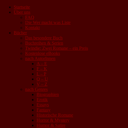
Startseite
Über uns
FAQ
Die Wer macht was Liste
Kontakt
Bücher
Das besondere Buch
Buchreihen & Serien
Twindie: Zwei Romane – ein Preis
Kostenlose eBooks
nach AutorInnen
A – E
F – K
L – P
Q – U
V – Z
nach Genres
Biographien
Erotik
Essays
Fantasy
Historische Romane
Horror & Mystery
Humor & Satire