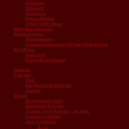
Kolumnen
Mittwoch!
Qinterview
Presseerklärung
Qindie in der Presse
Bewerbungsformular
Mitgliederforum
Abstimmungen
Nutzungsbedingungen für das Qindie-Forum
Rechtliches
Impressum
Datenschutzerklärung
Startseite
Über uns
FAQ
Die Wer macht was Liste
Kontakt
Bücher
Das besondere Buch
Buchreihen & Serien
Twindie: Zwei Romane – ein Preis
Kostenlose eBooks
nach AutorInnen
A – E