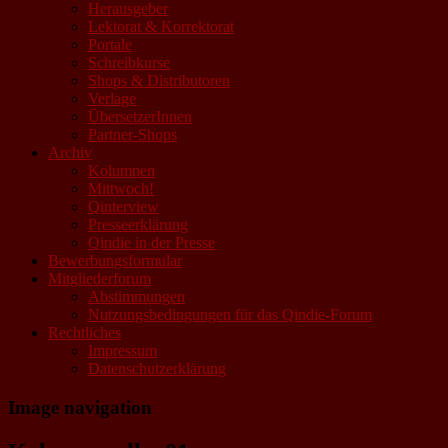
Herausgeber
Lektorat & Korrektorat
Portale
Schreibkurse
Shops & Distributoren
Verlage
ÜbersetzerInnen
Partner-Shops
Archiv
Kolumnen
Mittwoch!
Qinterview
Presseerklärung
Qindie in der Presse
Bewerbungsformular
Mitgliederforum
Abstimmungen
Nutzungsbedingungen für das Qindie-Forum
Rechtliches
Impressum
Datenschutzerklärung
Image navigation