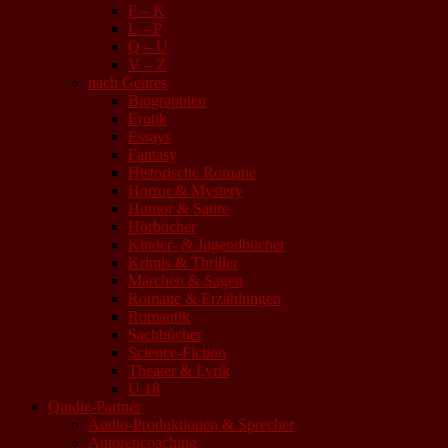
F – K
L – P
Q – U
V – Z
nach Genres
Biographien
Erotik
Essays
Fantasy
Historische Romane
Horror & Mystery
Humor & Satire
Hörbücher
Kinder- & Jugendbücher
Krimis & Thriller
Märchen & Sagen
Romane & Erzählungen
Romantik
Sachbücher
Science-Fiction
Theater & Lyrik
U 18
Qindie-Partner
Audio-Produktionen & Sprecher
Autorencoaching