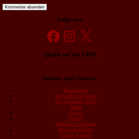
Folge uns
Facebook
Instagram
X
Qindie auf der LBM
Stöbern nach Genres:
Biographien
Buchreihen & Serien
Das besondere Buch
Erotik
Essays
Fantasy
Historische Romane
Horror & Mystery
Humor & Satire