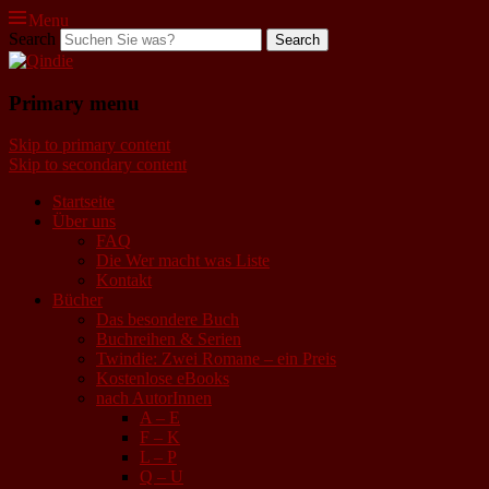
Menu
Search
Qindie
Primary menu
Das Autorenkorrektiv
Skip to primary content
Skip to secondary content
Startseite
Über uns
FAQ
Die Wer macht was Liste
Kontakt
Bücher
Das besondere Buch
Buchreihen & Serien
Twindie: Zwei Romane – ein Preis
Kostenlose eBooks
nach AutorInnen
A – E
F – K
L – P
Q – U