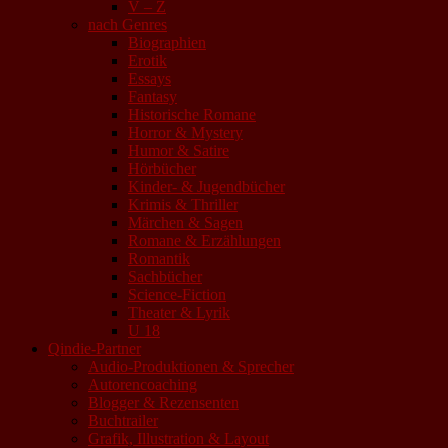
V – Z
nach Genres
Biographien
Erotik
Essays
Fantasy
Historische Romane
Horror & Mystery
Humor & Satire
Hörbücher
Kinder- & Jugendbücher
Krimis & Thriller
Märchen & Sagen
Romane & Erzählungen
Romantik
Sachbücher
Science-Fiction
Theater & Lyrik
U 18
Qindie-Partner
Audio-Produktionen & Sprecher
Autorencoaching
Blogger & Rezensenten
Buchtrailer
Grafik, Illustration & Layout