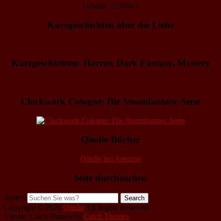
Gesamt: 1730441
Kurzgeschichten über die Liebe
Kurzgeschichten: Horror, Dark Fantasy, Mystery
Clockwork Cologne: Die Steamfantasy-Serie
Qindie-Bücher
Qindie bei Amazon
Seite durchsuchen
Search
Copyright © 2026
Qindie
All Rights Reserved.
Theme: Catch Flames by
Catch Themes