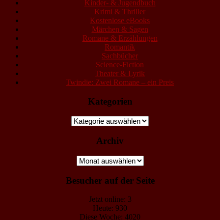
Kinder- & Jugendbuch
Krimi & Thriller
Kostenlose eBooks
Märchen & Sagen
Romane & Erzählungen
Romantik
Sachbücher
Science-Fiction
Theater & Lyrik
Twindie: Zwei Romane – ein Preis
Kategorien
Kategorien
Archiv
Archiv
Besucher auf der Seite
Jetzt online: 3
Heute: 930
Diese Woche: 4020