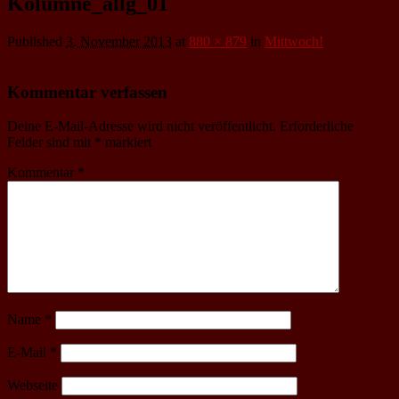
Kolumne_allg_01
Published
3. November 2013
at
880 × 879
in
Mittwoch!
Kommentar verfassen
Deine E-Mail-Adresse wird nicht veröffentlicht.
Erforderliche
Felder sind mit
*
markiert
Kommentar
*
Name
*
E-Mail
*
Webseite