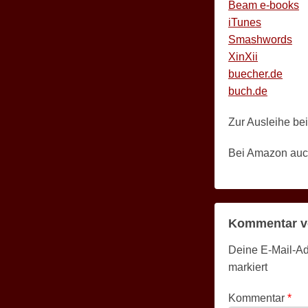
Beam e-books
iTunes
Smashwords
XinXii
buecher.de
buch.de
Zur Ausleihe be
Bei Amazon auc
Kommentar v
Deine E-Mail-Adr
markiert
Kommentar
*