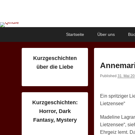
Qindie
Das Autorenkorrektiv
Primary
Skip
Skip
Startseite
Über uns
Büc
menu
to
to
primary
secondary
content
content
Kurzgeschichten
Annemari
über die Liebe
Published
31. Mai 2
Ein spritziger L
Kurzgeschichten:
Lietzensee“
Horror, Dark
Madeline Lagran
Fantasy, Mystery
Lietzensee“, sie
Ehrgeiz lernt. Da