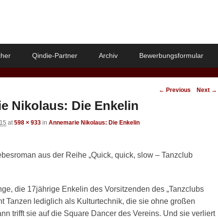
her
Qindie-Partner
Archiv
Bewerbungsformular
Image
← Previous
Next →
navigation
e Nikolaus: Die Enkelin
015
at
598 × 933
in
Annemarie Nikolaus: Die Enkelin
iebesroman aus der Reihe „Quick, quick, slow – Tanzclub
ge, die 17jährige Enkelin des Vorsitzenden des „Tanzclubs
ht Tanzen lediglich als Kulturtechnik, die sie ohne großen
nn trifft sie auf die Square Dancer des Vereins. Und sie verliert