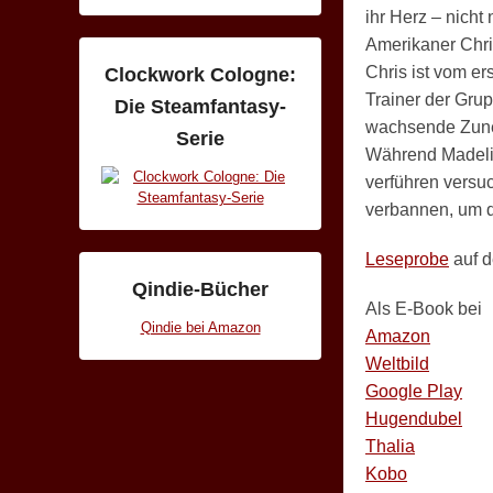
ihr Herz – nicht
Amerikaner Chri
Chris ist vom er
Clockwork Cologne:
Trainer der Grup
Die Steamfantasy-
wachsende Zunei
Serie
Während Madelin
verführen versuc
verbannen, um d
Leseprobe
auf d
Qindie-Bücher
Als E-Book bei
Qindie bei Amazon
Amazon
Weltbild
Google Play
Hugendubel
Thalia
Kobo