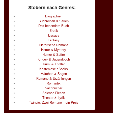
Stöbern nach Genres:
Biographien
Buchreihen & Serien
Das besondere Buch
Erotik
Essays
Fantasy
Historische Romane
Horror & Mystery
Humor & Satire
Kinder- & Jugendbuch
Krimi & Thriller
Kostenlose eBooks
Märchen & Sagen
Romane & Erzählungen
Romantik
Sachbücher
Science-Fiction
Theater & Lyrik
Twindie: Zwei Romane – ein Preis