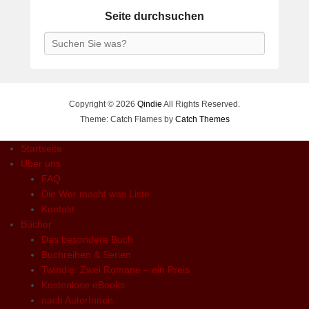
Seite durchsuchen
Search
Copyright © 2026
Qindie
All Rights Reserved.
Theme: Catch Flames by
Catch Themes
Startseite
Über uns
FAQ
Die Wer macht was Liste
Kontakt
Bücher
Das besondere Buch
Buchreihen & Serien
Twindie: Zwei Romane – ein Preis
Kostenlose eBooks
nach AutorInnen