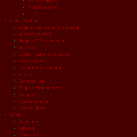
Science-Fiction
Theater & Lyrik
U 18
Qindie-Partner
Audio-Produktionen & Sprecher
Autorencoaching
Blogger & Rezensenten
Buchtrailer
Grafik, Illustration & Layout
Herausgeber
Lektorat & Korrektorat
Portale
Schreibkurse
Shops & Distributoren
Verlage
ÜbersetzerInnen
Partner-Shops
Archiv
Kolumnen
Mittwoch!
Qinterview