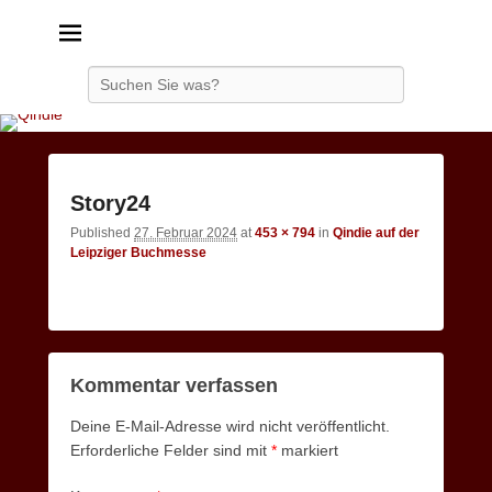
Qindie
Das Autorenkorrektiv
Search
Image
Story24
navigatio
Published
27. Februar 2024
at
453 × 794
in
Qindie auf der
Leipziger Buchmesse
Kommentar verfassen
Deine E-Mail-Adresse wird nicht veröffentlicht.
Erforderliche Felder sind mit
*
markiert