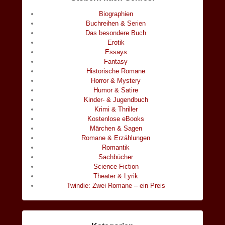
Biographien
Buchreihen & Serien
Das besondere Buch
Erotik
Essays
Fantasy
Historische Romane
Horror & Mystery
Humor & Satire
Kinder- & Jugendbuch
Krimi & Thriller
Kostenlose eBooks
Märchen & Sagen
Romane & Erzählungen
Romantik
Sachbücher
Science-Fiction
Theater & Lyrik
Twindie: Zwei Romane – ein Preis