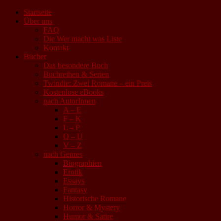
Startseite
Über uns
FAQ
Die Wer macht was Liste
Kontakt
Bücher
Das besondere Buch
Buchreihen & Serien
Twindie: Zwei Romane – ein Preis
Kostenlose eBooks
nach AutorInnen
A – E
F – K
L – P
Q – U
V – Z
nach Genres
Biographien
Erotik
Essays
Fantasy
Historische Romane
Horror & Mystery
Humor & Satire