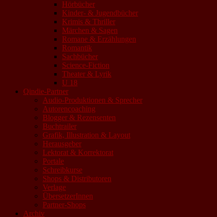
Hörbücher
Kinder- & Jugendbücher
Krimis & Thriller
Märchen & Sagen
Romane & Erzählungen
Romantik
Sachbücher
Science-Fiction
Theater & Lyrik
U 18
Qindie-Partner
Audio-Produktionen & Sprecher
Autorencoaching
Blogger & Rezensenten
Buchtrailer
Grafik, Illustration & Layout
Herausgeber
Lektorat & Korrektorat
Portale
Schreibkurse
Shops & Distributoren
Verlage
ÜbersetzerInnen
Partner-Shops
Archiv