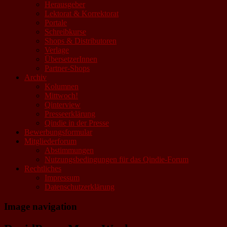
Herausgeber
Lektorat & Korrektorat
Portale
Schreibkurse
Shops & Distributoren
Verlage
ÜbersetzerInnen
Partner-Shops
Archiv
Kolumnen
Mittwoch!
Qinterview
Presseerklärung
Qindie in der Presse
Bewerbungsformular
Mitgliederforum
Abstimmungen
Nutzungsbedingungen für das Qindie-Forum
Rechtliches
Impressum
Datenschutzerklärung
Image navigation