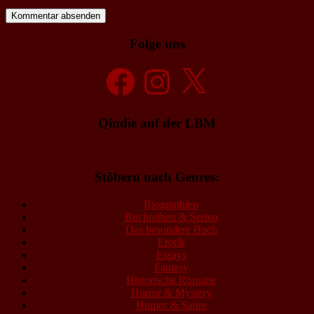
Folge uns
Facebook
Instagram
X
Qindie auf der LBM
Stöbern nach Genres:
Biographien
Buchreihen & Serien
Das besondere Buch
Erotik
Essays
Fantasy
Historische Romane
Horror & Mystery
Humor & Satire