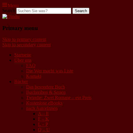
Menu
Search
Qindie
Primary menu
Das Autorenkorrektiv
Skip to primary content
Skip to secondary content
Startseite
Über uns
FAQ
Die Wer macht was Liste
Kontakt
Bücher
Das besondere Buch
Buchreihen & Serien
Twindie: Zwei Romane – ein Preis
Kostenlose eBooks
nach AutorInnen
A – E
F – K
L – P
Q – U