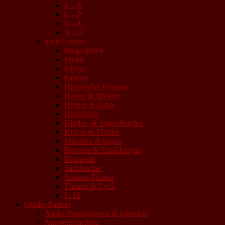
F – K
L – P
Q – U
V – Z
nach Genres
Biographien
Erotik
Essays
Fantasy
Historische Romane
Horror & Mystery
Humor & Satire
Hörbücher
Kinder- & Jugendbücher
Krimis & Thriller
Märchen & Sagen
Romane & Erzählungen
Romantik
Sachbücher
Science-Fiction
Theater & Lyrik
U 18
Qindie-Partner
Audio-Produktionen & Sprecher
Autorencoaching