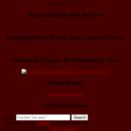
Gesamt: 1731775
Kurzgeschichten über die Liebe
Kurzgeschichten: Horror, Dark Fantasy, Mystery
Clockwork Cologne: Die Steamfantasy-Serie
Qindie-Bücher
Qindie bei Amazon
Seite durchsuchen
Search
Copyright © 2026
Qindie
All Rights Reserved.
Theme: Catch Flames by
Catch Themes