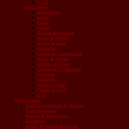
V – Z
nach Genres
Biographien
Erotik
Essays
Fantasy
Historische Romane
Horror & Mystery
Humor & Satire
Hörbücher
Kinder- & Jugendbücher
Krimis & Thriller
Märchen & Sagen
Romane & Erzählungen
Romantik
Sachbücher
Science-Fiction
Theater & Lyrik
U 18
Qindie-Partner
Audio-Produktionen & Sprecher
Autorencoaching
Blogger & Rezensenten
Buchtrailer
Grafik, Illustration & Layout