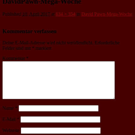
DavidPawn-Mega-Woche
Published
10. April 2017
at
634 × 354
in
David Pawn-Mega-Woche
Kommentar verfassen
Deine E-Mail-Adresse wird nicht veröffentlicht.
Erforderliche
Felder sind mit
*
markiert
Kommentar
*
Name
*
E-Mail
*
Webseite