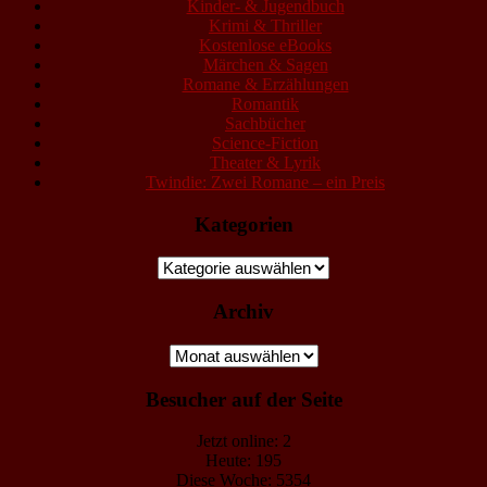
Kinder- & Jugendbuch
Krimi & Thriller
Kostenlose eBooks
Märchen & Sagen
Romane & Erzählungen
Romantik
Sachbücher
Science-Fiction
Theater & Lyrik
Twindie: Zwei Romane – ein Preis
Kategorien
Kategorien
Archiv
Archiv
Besucher auf der Seite
Jetzt online: 2
Heute: 195
Diese Woche: 5354