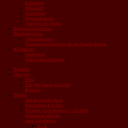
Kolumnen
Mittwoch!
Qinterview
Presseerklärung
Qindie in der Presse
Bewerbungsformular
Mitgliederforum
Abstimmungen
Nutzungsbedingungen für das Qindie-Forum
Rechtliches
Impressum
Datenschutzerklärung
Startseite
Über uns
FAQ
Die Wer macht was Liste
Kontakt
Bücher
Das besondere Buch
Buchreihen & Serien
Twindie: Zwei Romane – ein Preis
Kostenlose eBooks
nach AutorInnen
A – E