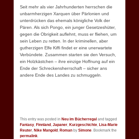
Seit mehr als vier Jahrhunderten herrschen die
unbarmherzigen Xarquen über Pärlonien und
unterdrücken das ehemals königliche Volk der
Pären. Als sich Pongo, ein junger Gesetzeshüter,
gegen die Obrigkeit auflehnt, muss er fliehen, um
sein Leben zu retten. In der kriminellen, aber
gutherzigen Elfe Kiffi findet er eine unerwartete
Verbündete. Zusammen starten sie den Versuch,
ein Holzkästchen – ihre einzige Hoffnung auf ein
Ende der Schreckensherrschaft – sicher ans
andere Ende des Landes zu schmuggeln.
This entry was posted in
Neu im Bücherregal
and tagged
Fantasy
,
Finnland
,
Japaner
,
Kurzgeschichte
,
Lisa-Marie
Reuter
,
Nike Mangold
,
Roman
by
Simone
. Bookmark the
permalink
.