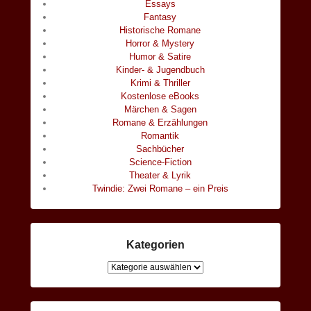
Essays
Fantasy
Historische Romane
Horror & Mystery
Humor & Satire
Kinder- & Jugendbuch
Krimi & Thriller
Kostenlose eBooks
Märchen & Sagen
Romane & Erzählungen
Romantik
Sachbücher
Science-Fiction
Theater & Lyrik
Twindie: Zwei Romane – ein Preis
Kategorien
Kategorien