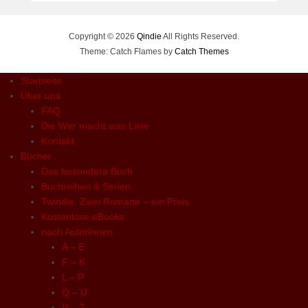
Copyright © 2026
Qindie
All Rights Reserved.
Theme: Catch Flames by
Catch Themes
Startseite
Über uns
FAQ
Die Wer macht was Liste
Kontakt
Bücher
Das besondere Buch
Buchreihen & Serien
Twindie: Zwei Romane – ein Preis
Kostenlose eBooks
nach AutorInnen
A – E
F – K
L – P
Q – U
V – Z