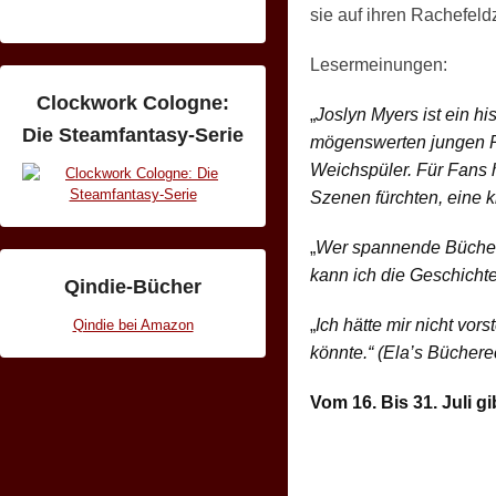
sie auf ihren Rachefeld
Lesermeinungen:
Clockwork Cologne:
„
Joslyn Myers ist ein h
Die Steamfantasy-Serie
mögenswerten jungen Pr
Weichspüler. Für Fans h
Szenen fürchten, eine 
„
Wer spannende Bücher 
kann ich die Geschicht
Qindie-Bücher
„
Ich hätte mir nicht vor
Qindie bei Amazon
könnte.“ (Ela’s Büchere
Vom 16. Bis 31. Juli g