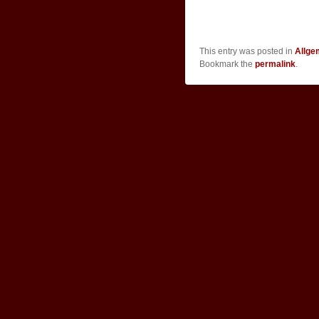
This entry was posted in
Allge
Bookmark the
permalink
.