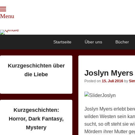
Menu
Qindie
Das Autorenkorrektiv
Primary
Skip
Skip
Startseite
Über uns
Bücher
menu
to
to
primary
secondary
content
content
Kurzgeschichten über
Joslyn Myers
die Liebe
Posted on
15. Juli 2016
by
Si
Joslyn Myers erlebt ber
Kurzgeschichten:
wilden Westen sein kan
Horror, Dark Fantasy,
sucht, so oft steht sie w
Mystery
Mördern ihrer Mutter g