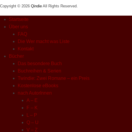
Copyright © 2026
Qindie
All Rights Reserved.
Startseite
Über uns
FAQ
Die Wer macht was Liste
Kontakt
Bücher
Das besondere Buch
Buchreihen & Serien
Twindie: Zwei Romane – ein Preis
Kostenlose eBooks
nach AutorInnen
A – E
F – K
L – P
Q – U
V – Z