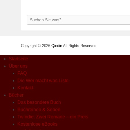
Search
Copyright © 2026
Qindie
All Rights Reserved.
Startseite
Über uns
FAQ
Die Wer macht was Liste
Kontakt
Bücher
Das besondere Buch
Buchreihen & Serien
Twindie: Zwei Romane – ein Preis
Kostenlose eBooks