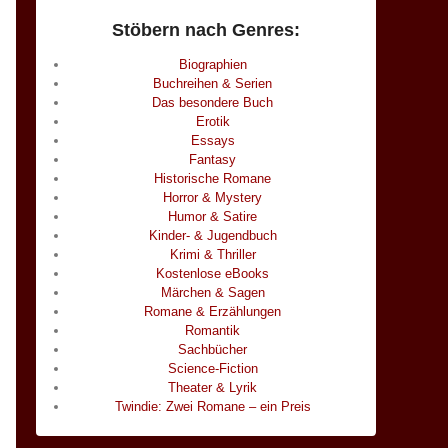
Stöbern nach Genres:
Biographien
Buchreihen & Serien
Das besondere Buch
Erotik
Essays
Fantasy
Historische Romane
Horror & Mystery
Humor & Satire
Kinder- & Jugendbuch
Krimi & Thriller
Kostenlose eBooks
Märchen & Sagen
Romane & Erzählungen
Romantik
Sachbücher
Science-Fiction
Theater & Lyrik
Twindie: Zwei Romane – ein Preis