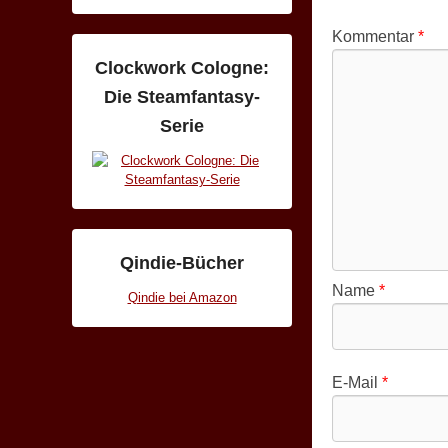
Kommentar
*
Clockwork Cologne:
Die Steamfantasy-
Serie
Qindie-Bücher
Name
*
Qindie bei Amazon
E-Mail
*