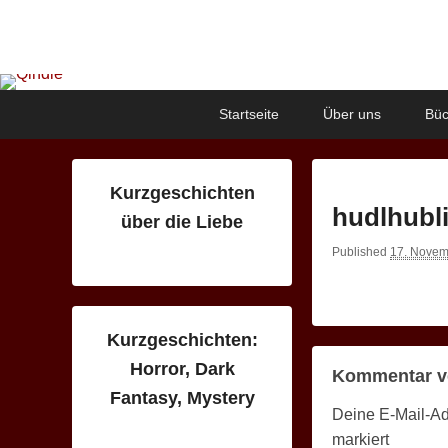
Qindie
Das Autorenkorrektiv
Primary
Skip
Skip
Startseite
Über uns
Büc
menu
to
to
primary
secondary
content
content
Kurzgeschichten
hudlhubl
über die Liebe
Published
17. Novem
Kurzgeschichten:
Horror, Dark
Kommentar v
Fantasy, Mystery
Deine E-Mail-Adr
markiert