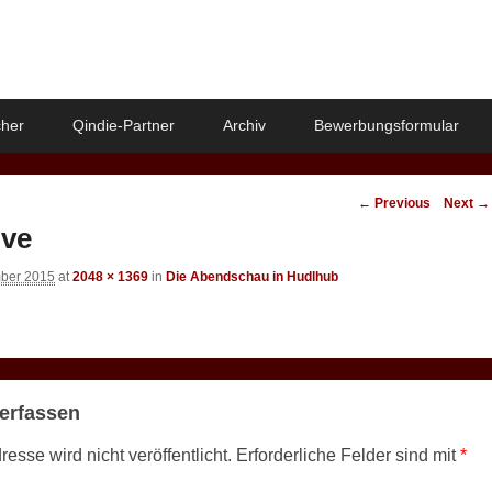
her
Qindie-Partner
Archiv
Bewerbungsformular
Image
← Previous
Next →
navigation
ive
ber 2015
at
2048 × 1369
in
Die Abendschau in Hudlhub
erfassen
esse wird nicht veröffentlicht.
Erforderliche Felder sind mit
*