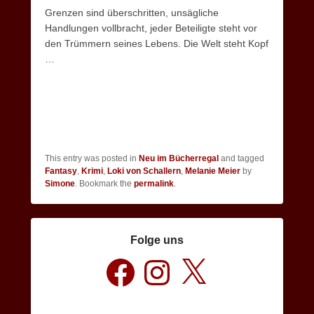
Grenzen sind überschritten, unsägliche
Handlungen vollbracht, jeder Beteiligte steht vor
den Trümmern seines Lebens. Die Welt steht Kopf
…
This entry was posted in
Neu im Bücherregal
and tagged
Fantasy
,
Krimi
,
Loki von Schallern
,
Melanie Meier
by
Simone
. Bookmark the
permalink
.
Folge uns
Facebook
Instagram
X