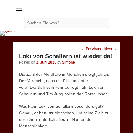
Qindie
Das Autorenkorrektiv
Search
Post
←
Previous
Next
→
navigation
Loki von Schallern ist wieder da!
Posted on
2. Juni 2015
by
Simone
Die Zahl der Mordfälle in München steigt jäh an.
Der Verdacht, dass ein Filii Iani dafür
verantwortlich sein könnte, liegt nah. Loki von
Schallern und Tim Jung sollen das Rätsel lösen …
Was kann Loki von Schallern besonders gut?
Genau, er benutzt Menschen, um seine Ziele zu
erreichen, natürlich alles im Namen der
Menschlichkeit …