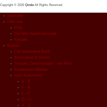
Copyright © 2026
Qindie
All Rights Reserved.
Startseite
Über uns
FAQ
Die Wer macht was Liste
Kontakt
Bücher
Das besondere Buch
Buchreihen & Serien
Twindie: Zwei Romane – ein Preis
Kostenlose eBooks
nach AutorInnen
A – E
F – K
L – P
Q – U
V – Z