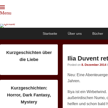
Menu
Qindie
Das Autorenkorrektiv
Primary
Skip
Skip
Startseite
Über uns
Bücher
menu
to
to
primary
secondary
content
content
Kurzgeschichten über
Ilia Duvent re
die Liebe
Posted on
8. Dezember 2014
Neu: Eine Abenteuerge
Jahren.
Kurzgeschichten:
Iliya ist ein Wirbelwin
Horror, Dark Fantasy,
außerirdischen Numo, der
Mystery
helfen und schon bald h