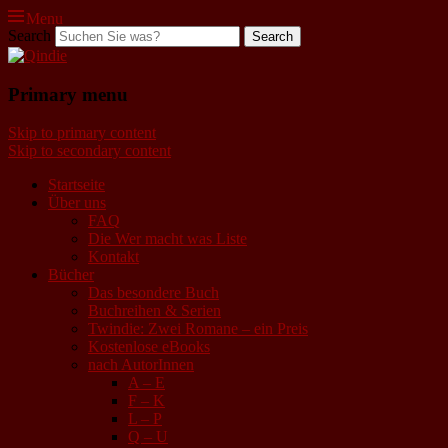
Menu
Search
Qindie
Primary menu
Das Autorenkorrektiv
Skip to primary content
Skip to secondary content
Startseite
Über uns
FAQ
Die Wer macht was Liste
Kontakt
Bücher
Das besondere Buch
Buchreihen & Serien
Twindie: Zwei Romane – ein Preis
Kostenlose eBooks
nach AutorInnen
A – E
F – K
L – P
Q – U