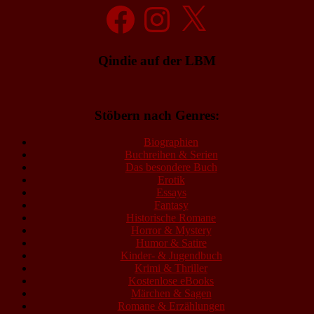
Facebook
Instagram
X
Qindie auf der LBM
Stöbern nach Genres:
Biographien
Buchreihen & Serien
Das besondere Buch
Erotik
Essays
Fantasy
Historische Romane
Horror & Mystery
Humor & Satire
Kinder- & Jugendbuch
Krimi & Thriller
Kostenlose eBooks
Märchen & Sagen
Romane & Erzählungen