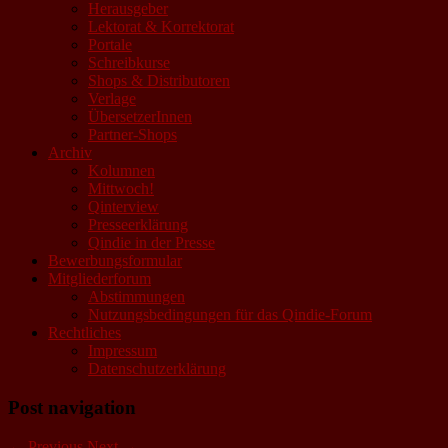
Herausgeber
Lektorat & Korrektorat
Portale
Schreibkurse
Shops & Distributoren
Verlage
ÜbersetzerInnen
Partner-Shops
Archiv
Kolumnen
Mittwoch!
Qinterview
Presseerklärung
Qindie in der Presse
Bewerbungsformular
Mitgliederforum
Abstimmungen
Nutzungsbedingungen für das Qindie-Forum
Rechtliches
Impressum
Datenschutzerklärung
Post navigation
←
Previous
Next
→