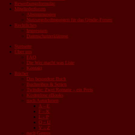
Bewerbungsformular
Mitgliederforum
Abstimmungen
Nutzungsbedingungen für das Qindie-Forum
Rechtliches
Impressum
Datenschutzerklärung
Startseite
Über uns
FAQ
Die Wer macht was Liste
Kontakt
Bücher
Das besondere Buch
Buchreihen & Serien
Twindie: Zwei Romane – ein Preis
Kostenlose eBooks
nach AutorInnen
A – E
F – K
L – P
Q – U
V – Z
nach Genres