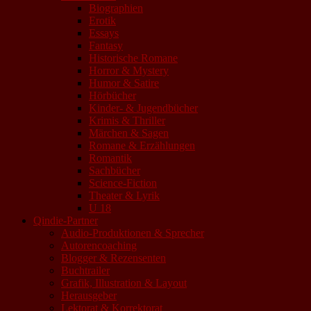
Biographien
Erotik
Essays
Fantasy
Historische Romane
Horror & Mystery
Humor & Satire
Hörbücher
Kinder- & Jugendbücher
Krimis & Thriller
Märchen & Sagen
Romane & Erzählungen
Romantik
Sachbücher
Science-Fiction
Theater & Lyrik
U 18
Qindie-Partner
Audio-Produktionen & Sprecher
Autorencoaching
Blogger & Rezensenten
Buchtrailer
Grafik, Illustration & Layout
Herausgeber
Lektorat & Korrektorat