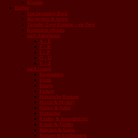
Kontakt
Bücher
Das besondere Buch
Buchreihen & Serien
Twindie: Zwei Romane – ein Preis
Kostenlose eBooks
nach AutorInnen
A – E
F – K
L – P
Q – U
V – Z
nach Genres
Biographien
Erotik
Essays
Fantasy
Historische Romane
Horror & Mystery
Humor & Satire
Hörbücher
Kinder- & Jugendbücher
Krimis & Thriller
Märchen & Sagen
Romane & Erzählungen