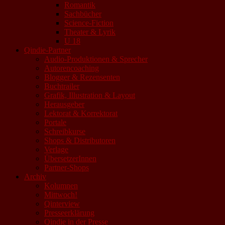
Romantik
Sachbücher
Science-Fiction
Theater & Lyrik
U 18
Qindie-Partner
Audio-Produktionen & Sprecher
Autorencoaching
Blogger & Rezensenten
Buchtrailer
Grafik, Illustration & Layout
Herausgeber
Lektorat & Korrektorat
Portale
Schreibkurse
Shops & Distributoren
Verlage
ÜbersetzerInnen
Partner-Shops
Archiv
Kolumnen
Mittwoch!
Qinterview
Presseerklärung
Qindie in der Presse