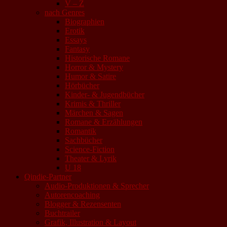
V – Z
nach Genres
Biographien
Erotik
Essays
Fantasy
Historische Romane
Horror & Mystery
Humor & Satire
Hörbücher
Kinder- & Jugendbücher
Krimis & Thriller
Märchen & Sagen
Romane & Erzählungen
Romantik
Sachbücher
Science-Fiction
Theater & Lyrik
U 18
Qindie-Partner
Audio-Produktionen & Sprecher
Autorencoaching
Blogger & Rezensenten
Buchtrailer
Grafik, Illustration & Layout