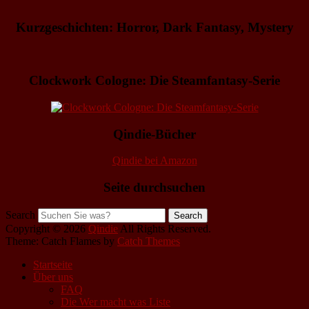
Kurzgeschichten: Horror, Dark Fantasy, Mystery
Clockwork Cologne: Die Steamfantasy-Serie
Qindie-Bücher
Qindie bei Amazon
Seite durchsuchen
Search
Copyright © 2026
Qindie
All Rights Reserved.
Theme: Catch Flames by
Catch Themes
Startseite
Über uns
FAQ
Die Wer macht was Liste