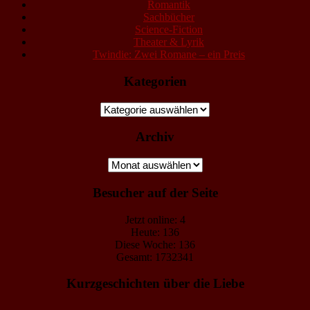
Romantik
Sachbücher
Science-Fiction
Theater & Lyrik
Twindie: Zwei Romane – ein Preis
Kategorien
Kategorien
Archiv
Archiv
Besucher auf der Seite
Jetzt online: 4
Heute: 136
Diese Woche: 136
Gesamt: 1732341
Kurzgeschichten über die Liebe