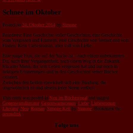
Schnee im Oktober
Posted on
24. Oktober 2014
by
Simone
Brandneu: Eine Geschichte voller Geschichten, eine Geschichte
vom Vergessen und Erinnern, eine Geschichte von Verlust und vom
Finden. Kein Liebesroman, aber voll von Liebe.
Eine junge Frau, die auf der Suche ist – nach einem unbekannten
Du, nach ihrer Vergangenheit, nach einem Weg in die Zukunft.
Ein alter Mann, der sein Leben vergessen hat und nur noch in
nebligen Erinnerungen und in den Geschichten seiner Bücher
existiert.
Zwischen den beiden entwickelt sich eine Bindung, die
ungewöhnlich ist und abseits jeder Norm verläuft …
This entry was posted in
Neu im Bücherregal
and tagged
Gegenwartsliteratur
,
Gegenwartsroman
,
Liebe
,
Liebesroman
,
Literatur
,
Neu
,
Roman
,
Simone Keil
by
Simone
. Bookmark the
permalink
.
Folge uns