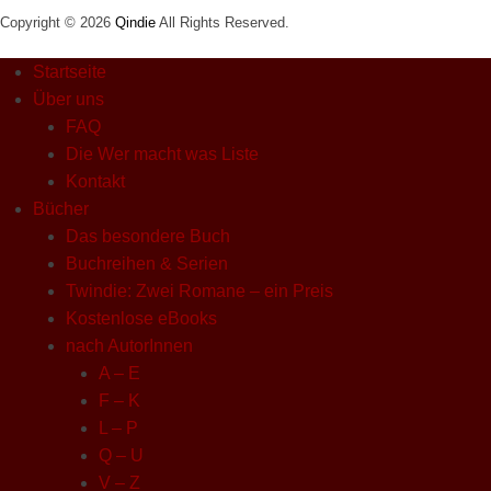
Copyright © 2026
Qindie
All Rights Reserved.
Startseite
Über uns
FAQ
Die Wer macht was Liste
Kontakt
Bücher
Das besondere Buch
Buchreihen & Serien
Twindie: Zwei Romane – ein Preis
Kostenlose eBooks
nach AutorInnen
A – E
F – K
L – P
Q – U
V – Z