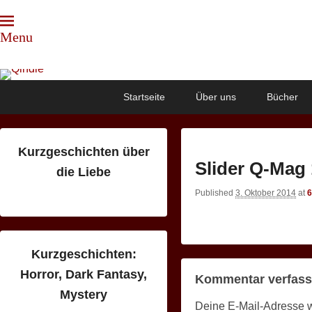
Menu
Qindie
Das Autorenkorrektiv
Primary
Skip
Skip
Startseite
Über uns
Bücher
menu
to
to
primary
secondary
content
content
Kurzgeschichten über
Slider Q-Mag 
die Liebe
Published
3. Oktober 2014
at
6
Kurzgeschichten:
Horror, Dark Fantasy,
Kommentar verfas
Mystery
Deine E-Mail-Adresse wir