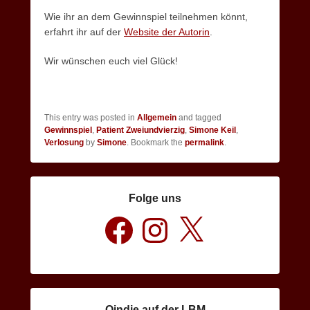
Wie ihr an dem Gewinnspiel teilnehmen könnt,
erfahrt ihr auf der
Website der Autorin
.
Wir wünschen euch viel Glück!
This entry was posted in
Allgemein
and tagged
Gewinnspiel
,
Patient Zweiundvierzig
,
Simone Keil
,
Verlosung
by
Simone
. Bookmark the
permalink
.
Folge uns
Facebook
Instagram
X
Qindie auf der LBM