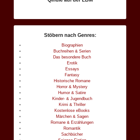
Stöbern nach Genres:
Biographien
Buchreihen & Serien
Das besondere Buch
Erotik
Essays
Fantasy
Historische Romane
Horror & Mystery
Humor & Satire
Kinder- & Jugendbuch
Krimi & Thriller
Kostenlose eBooks
Märchen & Sagen
Romane & Erzählungen
Romantik
Sachbücher