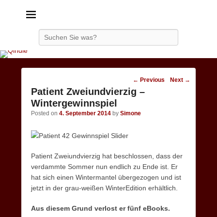
Qindie
Das Autorenkorrektiv
Search
Post
←
Previous
Next
→
navigation
Patient Zweiundvierzig –
Wintergewinnspiel
Posted on
4. September 2014
by
Simone
Patient Zweiundvierzig hat beschlossen, dass der
verdammte Sommer nun endlich zu Ende ist. Er
hat sich einen Wintermantel übergezogen und ist
jetzt in der grau-weißen WinterEdition erhältlich.
Aus diesem Grund verlost er fünf eBooks.