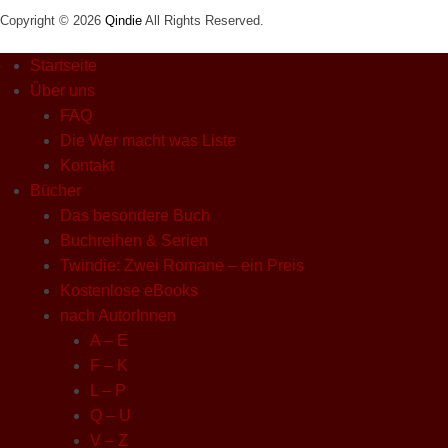
Copyright © 2026
Qindie
All Rights Reserved.
Startseite
Über uns
FAQ
Die Wer macht was Liste
Kontakt
Bücher
Das besondere Buch
Buchreihen & Serien
Twindie: Zwei Romane – ein Preis
Kostenlose eBooks
nach AutorInnen
A – E
F – K
L – P
Q – U
V – Z