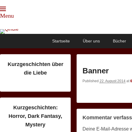
Menu
Qindie
Das Autorenkorrektiv
Primary
Skip
Skip
Startseite
Über uns
Bücher
menu
to
to
primary
secondary
content
content
Kurzgeschichten über
Banner
die Liebe
Published
22. August 2014
at
Kurzgeschichten:
Horror, Dark Fantasy,
Kommentar verfas
Mystery
Deine E-Mail-Adresse wir