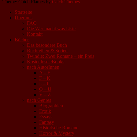
Theme: Catch Flames by
Catch Themes
Startseite
Über uns
FAQ
Die Wer macht was Liste
Kontakt
Bücher
Das besondere Buch
Buchreihen & Serien
Twindie: Zwei Romane – ein Preis
Kostenlose eBooks
nach AutorInnen
A – E
F – K
L – P
Q – U
V – Z
nach Genres
Biographien
Erotik
Essays
Fantasy
Historische Romane
Horror & Mystery