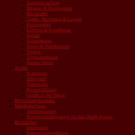
Autorencoaching
Blogger & Rezensenten
Buchtrailer
Grafik, Illustration & Layout
Herausgeber
Lektorat & Korrektorat
Portale
Schreibkurse
Shops & Distributoren
Verlage
ÜbersetzerInnen
Partner-Shops
Archiv
Kolumnen
Mittwoch!
Qinterview
Presseerklärung
Qindie in der Presse
Bewerbungsformular
Mitgliederforum
Abstimmungen
Nutzungsbedingungen für das Qindie-Forum
Rechtliches
Impressum
Datenschutzerklärung