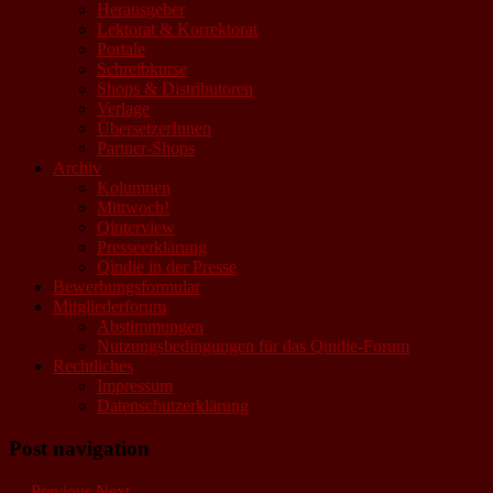
Herausgeber
Lektorat & Korrektorat
Portale
Schreibkurse
Shops & Distributoren
Verlage
ÜbersetzerInnen
Partner-Shops
Archiv
Kolumnen
Mittwoch!
Qinterview
Presseerklärung
Qindie in der Presse
Bewerbungsformular
Mitgliederforum
Abstimmungen
Nutzungsbedingungen für das Qindie-Forum
Rechtliches
Impressum
Datenschutzerklärung
Post navigation
←
Previous
Next
→