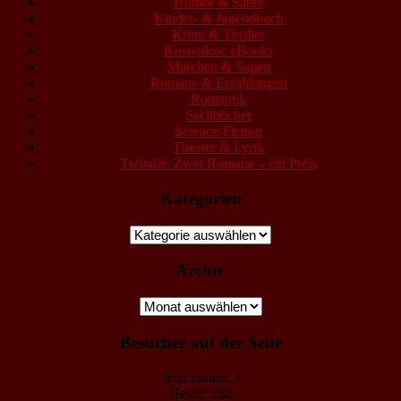
Humor & Satire
Kinder- & Jugendbuch
Krimi & Thriller
Kostenlose eBooks
Märchen & Sagen
Romane & Erzählungen
Romantik
Sachbücher
Science-Fiction
Theater & Lyrik
Twindie: Zwei Romane – ein Preis
Kategorien
Kategorien
Archiv
Archiv
Besucher auf der Seite
Jetzt online: 3
Heute: 288