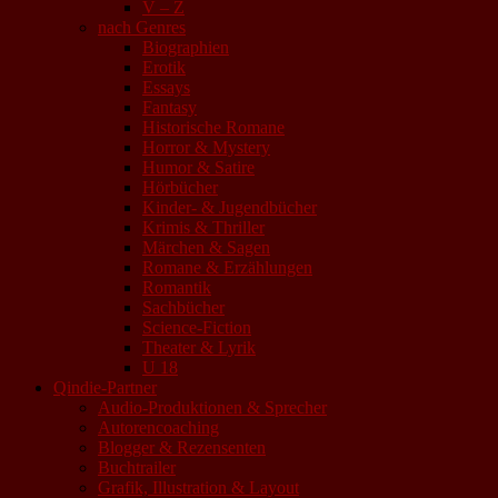
V – Z
nach Genres
Biographien
Erotik
Essays
Fantasy
Historische Romane
Horror & Mystery
Humor & Satire
Hörbücher
Kinder- & Jugendbücher
Krimis & Thriller
Märchen & Sagen
Romane & Erzählungen
Romantik
Sachbücher
Science-Fiction
Theater & Lyrik
U 18
Qindie-Partner
Audio-Produktionen & Sprecher
Autorencoaching
Blogger & Rezensenten
Buchtrailer
Grafik, Illustration & Layout