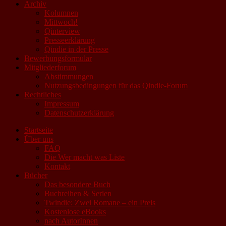
Archiv
Kolumnen
Mittwoch!
Qinterview
Presseerklärung
Qindie in der Presse
Bewerbungsformular
Mitgliederforum
Abstimmungen
Nutzungsbedingungen für das Qindie-Forum
Rechtliches
Impressum
Datenschutzerklärung
Startseite
Über uns
FAQ
Die Wer macht was Liste
Kontakt
Bücher
Das besondere Buch
Buchreihen & Serien
Twindie: Zwei Romane – ein Preis
Kostenlose eBooks
nach AutorInnen