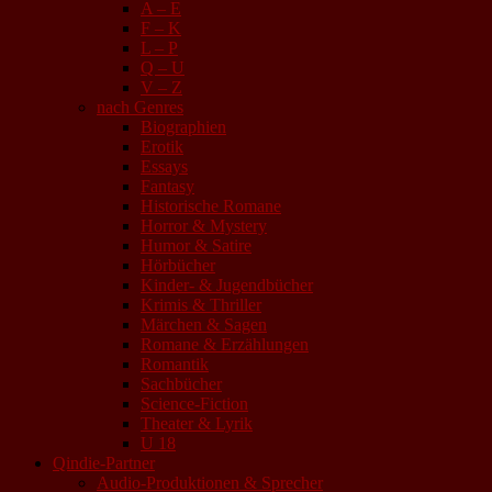
A – E
F – K
L – P
Q – U
V – Z
nach Genres
Biographien
Erotik
Essays
Fantasy
Historische Romane
Horror & Mystery
Humor & Satire
Hörbücher
Kinder- & Jugendbücher
Krimis & Thriller
Märchen & Sagen
Romane & Erzählungen
Romantik
Sachbücher
Science-Fiction
Theater & Lyrik
U 18
Qindie-Partner
Audio-Produktionen & Sprecher