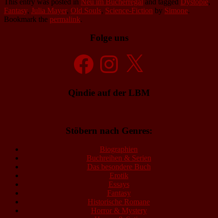
This entry was posted in
Neu im Bücherregal
and tagged
Dystopie
,
Fantasy
,
Julia Mayer
,
Old Souls
,
Science-Fiction
by
Simone
.
Bookmark the
permalink
.
Folge uns
Facebook
Instagram
X
Qindie auf der LBM
Stöbern nach Genres:
Biographien
Buchreihen & Serien
Das besondere Buch
Erotik
Essays
Fantasy
Historische Romane
Horror & Mystery