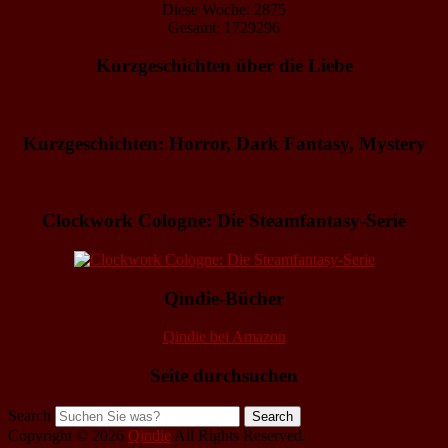
Diese Woche: 2875
Gesamt: 1729296
Kurzgeschichten über die Liebe
Kurzgeschichten: Horror, Dark Fantasy, Mystery
Clockwork Cologne: Die Steamfantasy-Serie
Qindie-Bücher
Qindie bei Amazon
Seite durchsuchen
Search
Copyright © 2026
Qindie
All Rights Reserved.