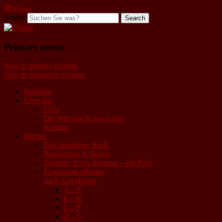
Menu
Search
Qindie
Primary menu
Das Autorenkorrektiv
Skip to primary content
Skip to secondary content
Startseite
Über uns
FAQ
Die Wer macht was Liste
Kontakt
Bücher
Das besondere Buch
Buchreihen & Serien
Twindie: Zwei Romane – ein Preis
Kostenlose eBooks
nach AutorInnen
A – E
F – K
L – P
Q – U