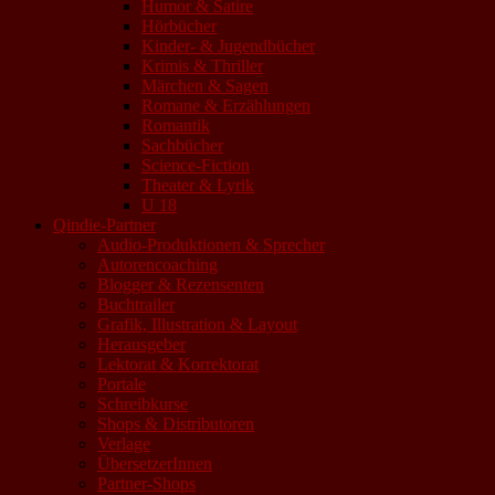
Humor & Satire
Hörbücher
Kinder- & Jugendbücher
Krimis & Thriller
Märchen & Sagen
Romane & Erzählungen
Romantik
Sachbücher
Science-Fiction
Theater & Lyrik
U 18
Qindie-Partner
Audio-Produktionen & Sprecher
Autorencoaching
Blogger & Rezensenten
Buchtrailer
Grafik, Illustration & Layout
Herausgeber
Lektorat & Korrektorat
Portale
Schreibkurse
Shops & Distributoren
Verlage
ÜbersetzerInnen
Partner-Shops