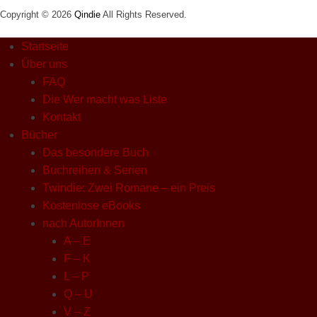
Copyright © 2026
Qindie
All Rights Reserved.
Startseite
Über uns
FAQ
Die Wer macht was Liste
Kontakt
Bücher
Das besondere Buch
Buchreihen & Serien
Twindie: Zwei Romane – ein Preis
Kostenlose eBooks
nach AutorInnen
A – E
F – K
L – P
Q – U
V – Z