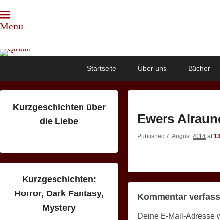
Menu
Qindie
Das Autorenkorrektiv
Primary
Skip
Skip
Startseite
Über uns
Bücher
menu
to
to
primary
secondary
content
content
Kurzgeschichten über
Ewers Alraun
die Liebe
Published
7. August 2014
at
13
Kurzgeschichten:
Horror, Dark Fantasy,
Kommentar verfas
Mystery
Deine E-Mail-Adresse wir