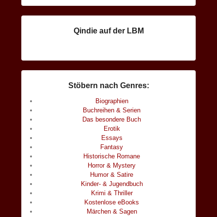
Qindie auf der LBM
Stöbern nach Genres:
Biographien
Buchreihen & Serien
Das besondere Buch
Erotik
Essays
Fantasy
Historische Romane
Horror & Mystery
Humor & Satire
Kinder- & Jugendbuch
Krimi & Thriller
Kostenlose eBooks
Märchen & Sagen