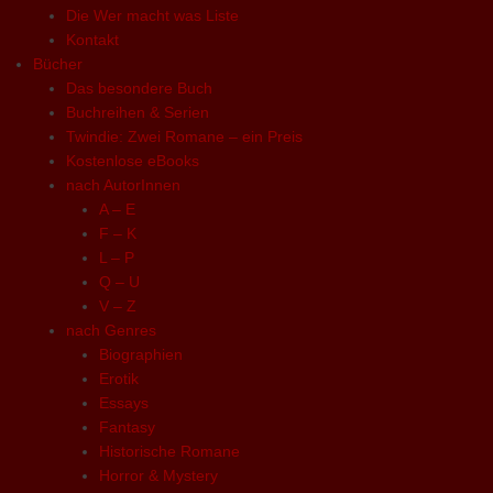
Die Wer macht was Liste
Kontakt
Bücher
Das besondere Buch
Buchreihen & Serien
Twindie: Zwei Romane – ein Preis
Kostenlose eBooks
nach AutorInnen
A – E
F – K
L – P
Q – U
V – Z
nach Genres
Biographien
Erotik
Essays
Fantasy
Historische Romane
Horror & Mystery