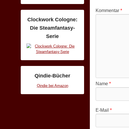
Kommentar
*
Clockwork Cologne:
Die Steamfantasy-
Serie
Qindie-Bücher
Name
*
Qindie bei Amazon
E-Mail
*