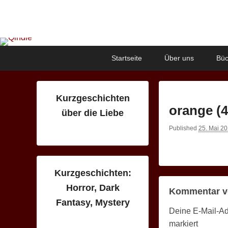
Qindie
Das Autorenkorrektiv
Primary
Skip
Skip
Startseite
Über uns
Büc
menu
to
to
primary
secondary
content
content
Kurzgeschichten
orange (4
über die Liebe
Published
25. Mai 2
Kurzgeschichten:
Horror, Dark
Kommentar v
Fantasy, Mystery
Deine E-Mail-Adr
markiert