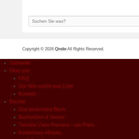
Search
Copyright © 2026
Qindie
All Rights Reserved.
Startseite
Über uns
FAQ
Die Wer macht was Liste
Kontakt
Bücher
Das besondere Buch
Buchreihen & Serien
Twindie: Zwei Romane – ein Preis
Kostenlose eBooks