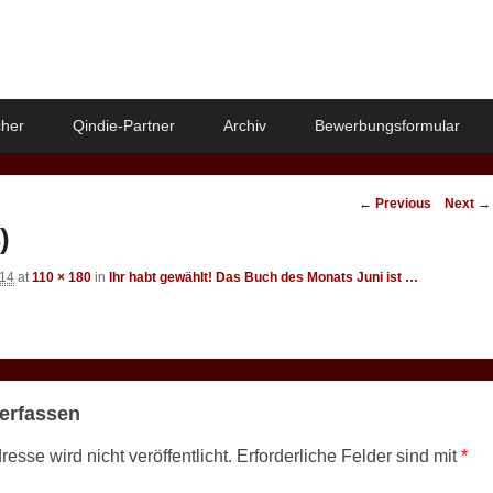
her
Qindie-Partner
Archiv
Bewerbungsformular
Image
← Previous
Next →
navigation
)
014
at
110 × 180
in
Ihr habt gewählt! Das Buch des Monats Juni ist …
erfassen
esse wird nicht veröffentlicht.
Erforderliche Felder sind mit
*