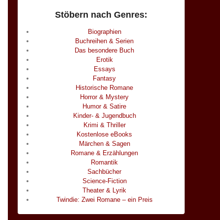
Stöbern nach Genres:
Biographien
Buchreihen & Serien
Das besondere Buch
Erotik
Essays
Fantasy
Historische Romane
Horror & Mystery
Humor & Satire
Kinder- & Jugendbuch
Krimi & Thriller
Kostenlose eBooks
Märchen & Sagen
Romane & Erzählungen
Romantik
Sachbücher
Science-Fiction
Theater & Lyrik
Twindie: Zwei Romane – ein Preis