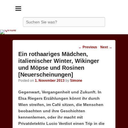
Qindie
Das Autorenkorrektiv
Search
Post
←
Previous
Next
→
navigation
Ein rothaariges Mädchen,
italienischer Winter, Wikinger
und Möpse und Rosinen
[Neuerscheinungen]
Posted on
1. November 2013
by
Simone
Gegenwart, Vergangenheit und Zukunft. In
Elsa Riegers Erzählungen könnt ihr durch
Wien streifen, im Café sitzen, die Menschen
beobachten und ihre Geschichten
kennenlernen, oder ihr macht mit
Privatdetektiv Lucio Verdict einen Trip in die