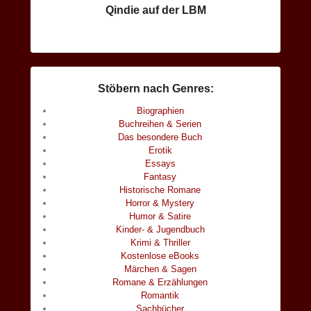
Qindie auf der LBM
Stöbern nach Genres:
Biographien
Buchreihen & Serien
Das besondere Buch
Erotik
Essays
Fantasy
Historische Romane
Horror & Mystery
Humor & Satire
Kinder- & Jugendbuch
Krimi & Thriller
Kostenlose eBooks
Märchen & Sagen
Romane & Erzählungen
Romantik
Sachbücher