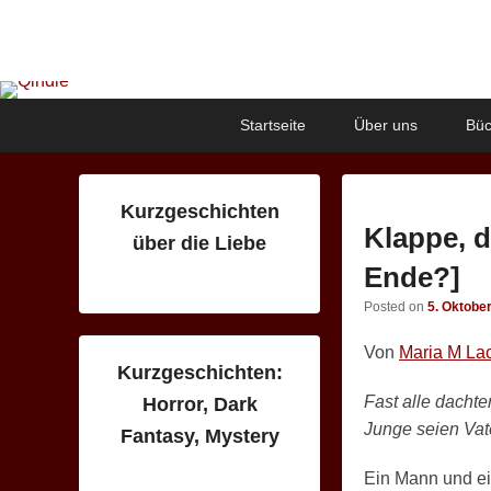
Qindie
Das Autorenkorrektiv
Primary
Skip
Skip
Startseite
Über uns
Büc
menu
to
to
primary
secondary
content
content
Kurzgeschichten
Klappe, d
über die Liebe
Ende?]
Posted on
5. Oktobe
Von
Maria M Lac
Kurzgeschichten:
Fast alle dacht
Horror, Dark
Junge seien Vat
Fantasy, Mystery
Ein Mann und ei