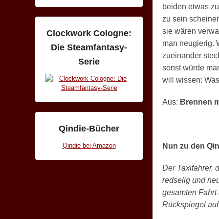
beiden etwas zu
zu sein scheine
sie wären verwan
Clockwork Cologne:
man neugierig. W
Die Steamfantasy-
zueinander stec
Serie
sonst würde man
will wissen: Was
Aus:
Brennen 
Qindie-Bücher
Nun zu den Qi
Qindie bei Amazon
Der Taxifahrer, 
redselig und neu
gesamten Fahrt 
Rückspiegel auf s