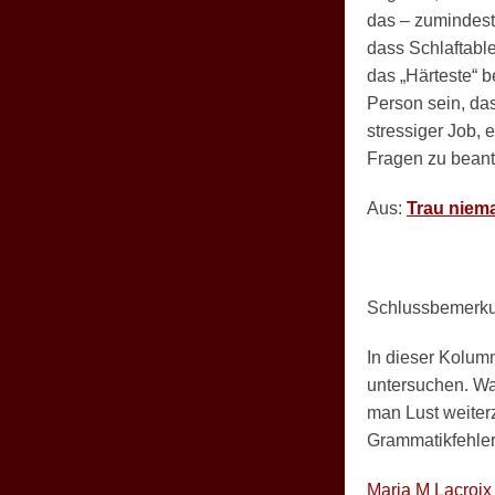
das – zumindest 
dass Schlaftable
das „Härteste“ b
Person sein, das
stressiger Job,
Fragen zu beantw
Aus:
Trau niema
Schlussbemerk
In dieser Kolum
untersuchen. Was
man Lust weiter
Grammatikfehler 
Maria M Lacroix