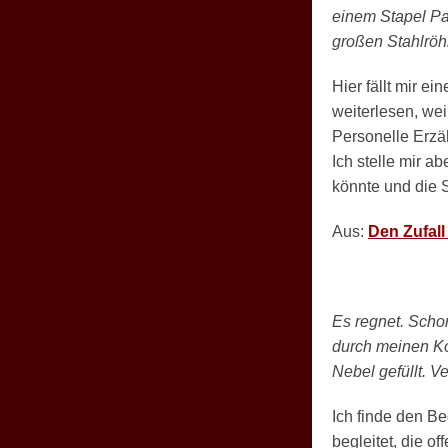
einem Stapel Pal
großen Stahlröh
Hier fällt mir e
weiterlesen, wei
Personelle Erzäh
Ich stelle mir 
könnte und die S
Aus:
Den Zufal
Es regnet. Schon
durch meinen Kop
Nebel gefüllt. V
Ich finde den B
begleitet, die o