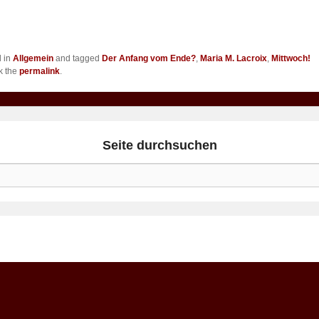
d in
Allgemein
and tagged
Der Anfang vom Ende?
,
Maria M. Lacroix
,
Mittwoch!
k the
permalink
.
Seite durchsuchen