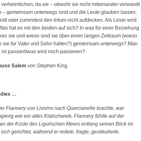
 verheimlichen, da sie – obwohl sie nicht miteinander verwandt
n – gemeinsam unterwegs sind und die Leute glauben lassen,
dt oder zumindest den Irrtum nicht aufdecken. Als Leser wird
as hat es mit den beiden auf sich? In was für einer Beziehung
ken sie und wieso sind sie über einen langen Zeitraum (wieso
 sie für Vater und Sohn halten?) gemeinsam unterwegs? Man
 ist passiert/was wird noch passieren?
muss Salem
von Stephen King
ndies …
der Flannery von Livorno nach Quercianelle brachte, war
gierig wie ein altes Klatschweib. Flannery fühlte auf der
an der Küste des Ligurischen Meers entlang seinen Blick im
ich gerichtet, während er redete, fragte, gestikulierte.