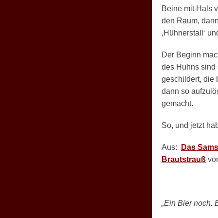
Beine mit Hals 
den Raum, dann
‚Hühnerstall‘ un
Der Beginn mach
des Huhns sind 
geschildert, di
dann so aufzul
gemacht.
So, und jetzt h
Aus:
Das Samst
Brautstrauß
vo
„Ein Bier noch. B