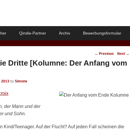
her
Qindie-Partner
Archiv
Bewerbungsformular
Post
←
Previous
Next
→
navigation
ie Dritte [Kolumne: Der Anfang vom
r 2013
by
Simone
roix
en, der Mann und der
er und Sohn.
n Kind/Teenager. Auf der Flucht? Auf jeden Fall scheinen die