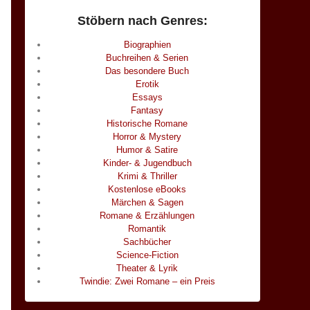
Stöbern nach Genres:
Biographien
Buchreihen & Serien
Das besondere Buch
Erotik
Essays
Fantasy
Historische Romane
Horror & Mystery
Humor & Satire
Kinder- & Jugendbuch
Krimi & Thriller
Kostenlose eBooks
Märchen & Sagen
Romane & Erzählungen
Romantik
Sachbücher
Science-Fiction
Theater & Lyrik
Twindie: Zwei Romane – ein Preis