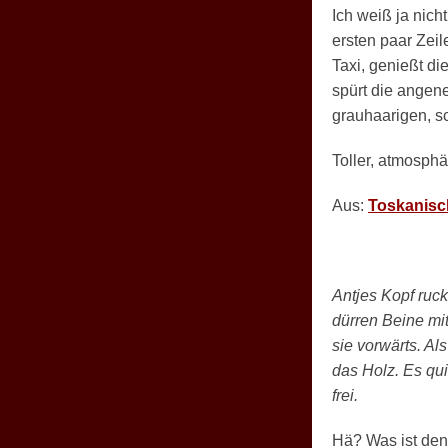
Ich weiß ja nich
ersten paar Zeil
Taxi, genießt di
spürt die angen
grauhaarigen, sc
Toller, atmosphä
Aus:
Toskanisc
Antjes Kopf ruck
dürren Beine mit
sie vorwärts. Al
das Holz. Es qu
frei.
Hä? Was ist denn