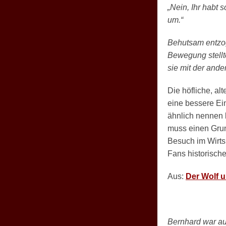
„Nein, Ihr habt
um.“
Behutsam entzog
Bewegung stellt
sie mit der and
Die höfliche, al
eine bessere Ei
ähnlich nennen 
muss einen Grund
Besuch im Wirtsh
Fans historisch
Aus:
Der Wolf u
Bernhard war au