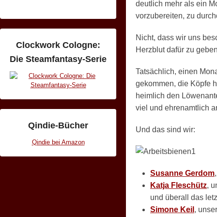
deutlich mehr als ein M
vorzubereiten, zu dur
Nicht, dass wir uns bes
Clockwork Cologne:
Herzblut dafür zu geben
Die Steamfantasy-Serie
Tatsächlich, einen Mona
gekommen, die Köpfe hint
heimlich den Löwenantei
viel und ehrenamtlich a
Qindie-Bücher
Und das sind wir:
Qindie bei Amazon
Susanne Gerdom
Katja Fleschütz
, u
und überall das letz
Simone Keil
, unse