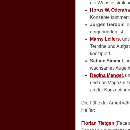
die Website struktu
Horus W. Odentha
Konzepte kümmert.
Jürgen Gerdom
, 
eingebunden ist.
Marny Leifers
, un
Termine und Aufgabe
konzipiert.
Sabine Simmet
, u
wachsames Auge h
Regina Mengel
, u
und das Magazin zu
an der Konzeptioni
Die Fülle der Arbeit wä
Helfer:
Florian Tietgen
(Faceb