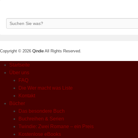
Search
Copyright © 2026
Qindie
All Rights Reserved.
Startseite
Über uns
FAQ
Die Wer macht was Liste
Kontakt
Bücher
Das besondere Buch
Buchreihen & Serien
Twindie: Zwei Romane – ein Preis
Kostenlose eBooks