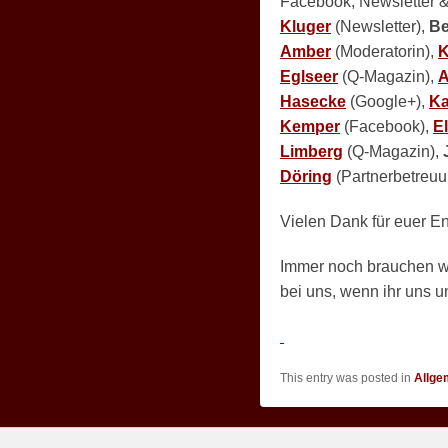
Facebook, Newsletter &
Kluger
(Newsletter),
Be
Amber
(Moderatorin),
K
Eglseer
(Q-Magazin),
A
Hasecke
(Google+),
Ka
Kemper
(Facebook),
E
Limberg
(Q-Magazin),
Döring
(Partnerbetreuu
Vielen Dank für euer 
Immer noch brauchen wi
bei uns, wenn ihr uns u
This entry was posted in
Allge