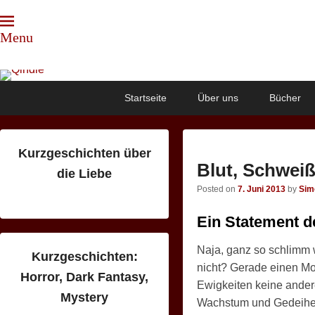
Menu
Qindie
Das Autorenkorrektiv
Primary
Skip
Skip
Startseite
Über uns
Bücher
menu
to
to
primary
secondary
content
content
Kurzgeschichten über
Blut, Schwei
die Liebe
Posted on
7. Juni 2013
by
Sim
Ein Statement d
Naja, ganz so schlimm 
Kurzgeschichten:
nicht? Gerade einen Mona
Horror, Dark Fantasy,
Ewigkeiten keine ander
Mystery
Wachstum und Gedeihen 