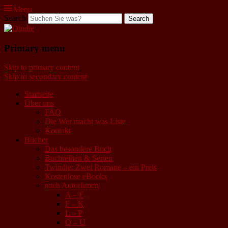
Menu
Search
Qindie
Primary menu
Das Autorenkorrektiv
Skip to primary content
Skip to secondary content
Startseite
Über uns
FAQ
Die Wer macht was Liste
Kontakt
Bücher
Das besondere Buch
Buchreihen & Serien
Twindie: Zwei Romane – ein Preis
Kostenlose eBooks
nach AutorInnen
A – E
F – K
L – P
Q – U