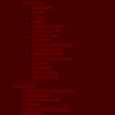
nach Genres
Biographien
Erotik
Essays
Fantasy
Historische Romane
Horror & Mystery
Humor & Satire
Hörbücher
Kinder- & Jugendbücher
Krimis & Thriller
Märchen & Sagen
Romane & Erzählungen
Romantik
Sachbücher
Science-Fiction
Theater & Lyrik
U 18
Qindie-Partner
Audio-Produktionen & Sprecher
Autorencoaching
Blogger & Rezensenten
Buchtrailer
Grafik, Illustration & Layout
Herausgeber