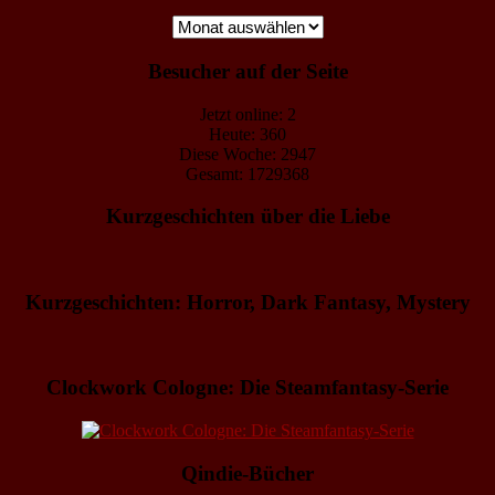
Archiv
Besucher auf der Seite
Jetzt online: 2
Heute: 360
Diese Woche: 2947
Gesamt: 1729368
Kurzgeschichten über die Liebe
Kurzgeschichten: Horror, Dark Fantasy, Mystery
Clockwork Cologne: Die Steamfantasy-Serie
Qindie-Bücher