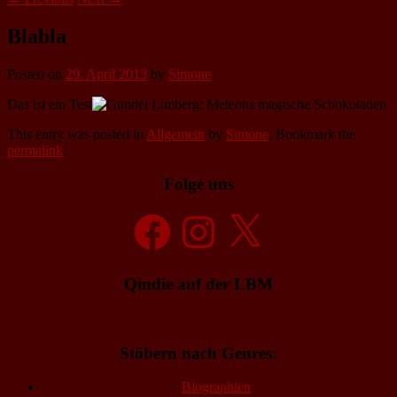
Blabla
Posted on
29. April 2013
by
Simone
Das ist ein Test
This entry was posted in
Allgemein
by
Simone
. Bookmark the
permalink
.
Folge uns
Facebook
Instagram
X
Qindie auf der LBM
Stöbern nach Genres:
Biographien