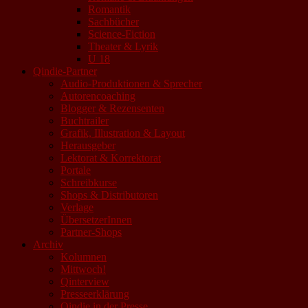
Romantik
Sachbücher
Science-Fiction
Theater & Lyrik
U 18
Qindie-Partner
Audio-Produktionen & Sprecher
Autorencoaching
Blogger & Rezensenten
Buchtrailer
Grafik, Illustration & Layout
Herausgeber
Lektorat & Korrektorat
Portale
Schreibkurse
Shops & Distributoren
Verlage
ÜbersetzerInnen
Partner-Shops
Archiv
Kolumnen
Mittwoch!
Qinterview
Presseerklärung
Qindie in der Presse