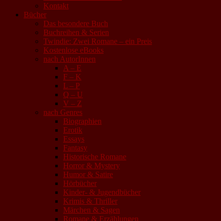
Kontakt
Bücher
Das besondere Buch
Buchreihen & Serien
Twindie: Zwei Romane – ein Preis
Kostenlose eBooks
nach AutorInnen
A – E
F – K
L – P
Q – U
V – Z
nach Genres
Biographien
Erotik
Essays
Fantasy
Historische Romane
Horror & Mystery
Humor & Satire
Hörbücher
Kinder- & Jugendbücher
Krimis & Thriller
Märchen & Sagen
Romane & Erzählungen