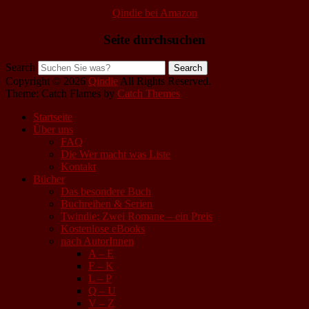
Qindie bei Amazon
Seite durchsuchen
Search
Copyright © 2026
Qindie
All Rights Reserved.
Theme: Catch Flames by
Catch Themes
Startseite
Über uns
FAQ
Die Wer macht was Liste
Kontakt
Bücher
Das besondere Buch
Buchreihen & Serien
Twindie: Zwei Romane – ein Preis
Kostenlose eBooks
nach AutorInnen
A – E
F – K
L – P
Q – U
V – Z