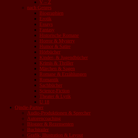
V – Z
nach Genres
Biographien
Erotik
Essays
Fantasy
Historische Romane
Horror & Mystery
Humor & Satire
Hörbücher
Kinder- & Jugendbücher
Krimis & Thriller
Märchen & Sagen
Romane & Erzählungen
Romantik
Sachbücher
Science-Fiction
Theater & Lyrik
U 18
Qindie-Partner
Audio-Produktionen & Sprecher
Autorencoaching
Blogger & Rezensenten
Buchtrailer
Grafik, Illustration & Layout