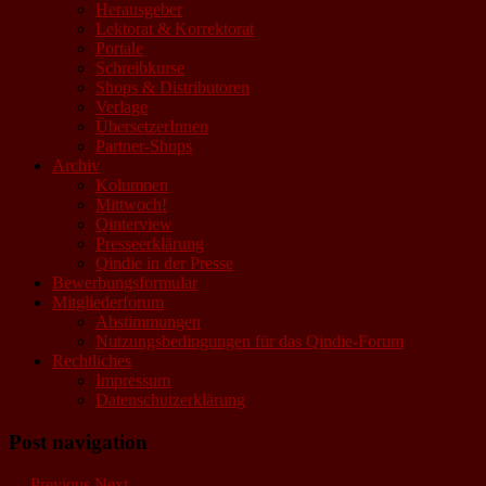
Herausgeber
Lektorat & Korrektorat
Portale
Schreibkurse
Shops & Distributoren
Verlage
ÜbersetzerInnen
Partner-Shops
Archiv
Kolumnen
Mittwoch!
Qinterview
Presseerklärung
Qindie in der Presse
Bewerbungsformular
Mitgliederforum
Abstimmungen
Nutzungsbedingungen für das Qindie-Forum
Rechtliches
Impressum
Datenschutzerklärung
Post navigation
←
Previous
Next
→