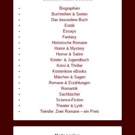
Biographien
Buchreihen & Serien
Das besondere Buch
Erotik
Essays
Fantasy
Historische Romane
Horror & Mystery
Humor & Satire
Kinder- & Jugendbuch
Krimi & Thriller
Kostenlose eBooks
Märchen & Sagen
Romane & Erzählungen
Romantik
Sachbücher
Science-Fiction
Theater & Lyrik
Twindie: Zwei Romane – ein Preis