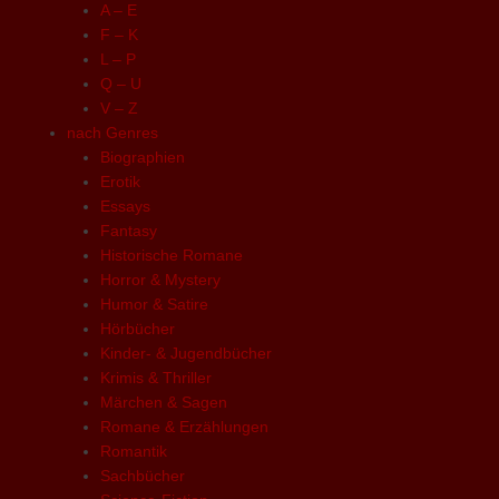
A – E
F – K
L – P
Q – U
V – Z
nach Genres
Biographien
Erotik
Essays
Fantasy
Historische Romane
Horror & Mystery
Humor & Satire
Hörbücher
Kinder- & Jugendbücher
Krimis & Thriller
Märchen & Sagen
Romane & Erzählungen
Romantik
Sachbücher