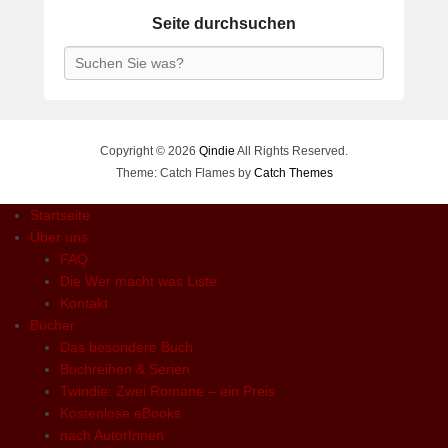
Seite durchsuchen
Search
Copyright © 2026
Qindie
All Rights Reserved.
Theme: Catch Flames by
Catch Themes
Startseite
Über uns
FAQ
Die Wer macht was Liste
Kontakt
Bücher
Das besondere Buch
Buchreihen & Serien
Twindie: Zwei Romane – ein Preis
Kostenlose eBooks
nach AutorInnen