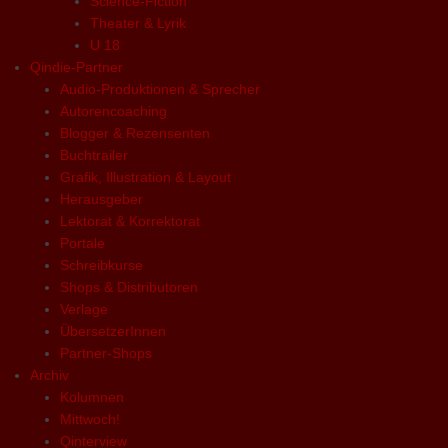
Science-Fiction
Theater & Lyrik
U 18
Qindie-Partner
Audio-Produktionen & Sprecher
Autorencoaching
Blogger & Rezensenten
Buchtrailer
Grafik, Illustration & Layout
Herausgeber
Lektorat & Korrektorat
Portale
Schreibkurse
Shops & Distributoren
Verlage
ÜbersetzerInnen
Partner-Shops
Archiv
Kolumnen
Mittwoch!
Qinterview