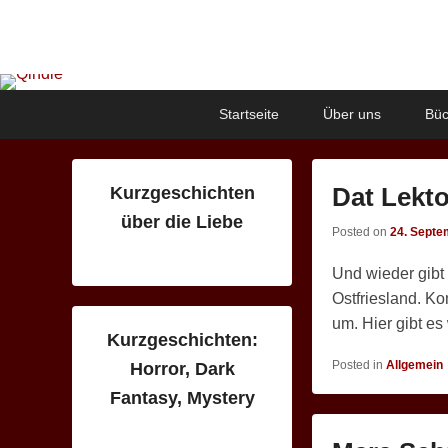
Qindie
Das Autorenkorrektiv
Primary
Skip
Skip
Startseite
Über uns
Büc
menu
to
to
primary
secondary
content
content
Dat Lekt
Kurzgeschichten
über die Liebe
Posted on
24. Septe
Und wieder gibt
Ostfriesland. K
um. Hier gibt es
Kurzgeschichten:
Posted in
Allgemein
Horror, Dark
Fantasy, Mystery