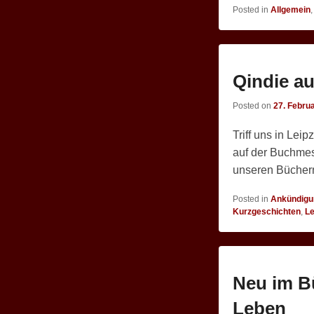
Posted in
Allgemein
Qindie a
Posted on
27. Febru
Triff uns in Lei
auf der Buchmess
unseren Bücher
Posted in
Ankündigu
Kurzgeschichten
,
L
Neu im Bü
Leben