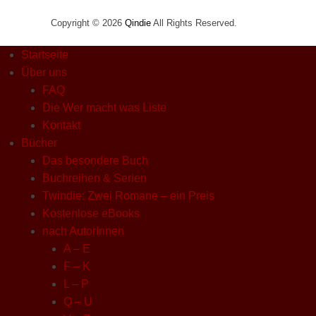
Copyright © 2026
Qindie
All Rights Reserved.
Startseite
Über uns
FAQ
Die Wer macht was Liste
Kontakt
Bücher
Das besondere Buch
Buchreihen & Serien
Twindie: Zwei Romane – ein Preis
Kostenlose eBooks
nach AutorInnen
A – E
F – K
L – P
Q – U