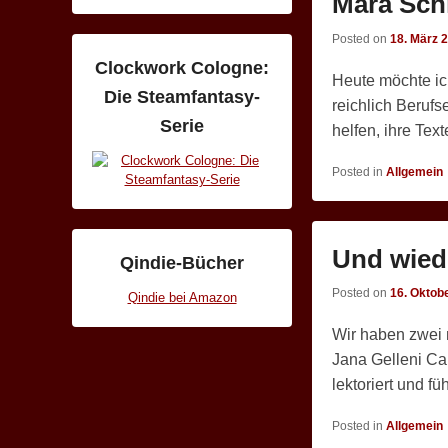
Mara Sch
Posted on
18. März 
Clockwork Cologne:
Heute möchte ich
Die Steamfantasy-
reichlich Berufs
Serie
helfen, ihre Tex
Posted in
Allgemein
Und wied
Qindie-Bücher
Posted on
16. Oktob
Qindie bei Amazon
Wir haben zwei n
Jana Gelleni Can
lektoriert und f
Posted in
Allgemein