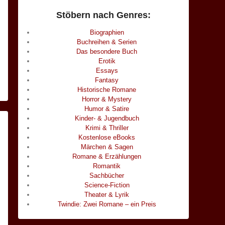
Stöbern nach Genres:
Biographien
Buchreihen & Serien
Das besondere Buch
Erotik
Essays
Fantasy
Historische Romane
Horror & Mystery
Humor & Satire
Kinder- & Jugendbuch
Krimi & Thriller
Kostenlose eBooks
Märchen & Sagen
Romane & Erzählungen
Romantik
Sachbücher
Science-Fiction
Theater & Lyrik
Twindie: Zwei Romane – ein Preis