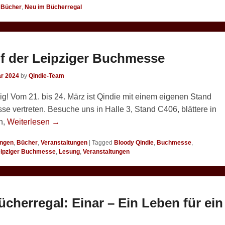
,
Bücher
,
Neu im Bücherregal
uf der Leipziger Buchmesse
ar 2024
by
Qindie-Team
pzig! Vom 21. bis 24. März ist Qindie mit einem eigenen Stand
e vertreten. Besuche uns in Halle 3, Stand C406, blättere in
n,
Weiterlesen →
ngen
,
Bücher
,
Veranstaltungen
|
Tagged
Bloody Qindie
,
Buchmesse
,
eipziger Buchmesse
,
Lesung
,
Veranstaltungen
cherregal: Einar – Ein Leben für ein