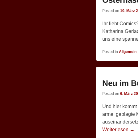
Posted on
10. März 
Ihr liebt Comics
Katharina Gerlac
uns eine spann
Posted in
Allgemein
Neu im B
Posted on
6. März 2
Und hier kommt 
arme, geplagte 
auseinandersetz
Weiterlesen →