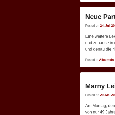
Neue Par
Posted on
24. Juli 2
Eine weitere Lek
und zuhause in d
und genau die ri
Posted in
Allgemein
Marny Lei
Posted on
29. Mai 2
Am Montag, den 
von nur 49 Jahre