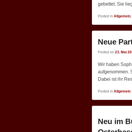
gebettet. Sie lie
Posted in
Allgemein
Neue Part
Posted on
23. Mai 2
Wir haben Sophie
aufgenommen. Sie
Dabei ist ihr Re
Posted in
Allgemein
Neu im B
Osterhas