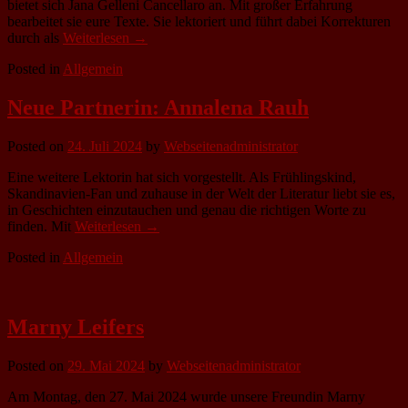
bietet sich Jana Gelleni Cancellaro an. Mit großer Erfahrung
bearbeitet sie eure Texte. Sie lektoriert und führt dabei Korrekturen
durch als
Weiterlesen →
Posted in
Allgemein
Neue Partnerin: Annalena Rauh
Posted on
24. Juli 2024
by
Webseitenadministrator
Eine weitere Lektorin hat sich vorgestellt. Als Frühlingskind,
Skandinavien-Fan und zuhause in der Welt der Literatur liebt sie es,
in Geschichten einzutauchen und genau die richtigen Worte zu
finden. Mit
Weiterlesen →
Posted in
Allgemein
Marny Leifers
Posted on
29. Mai 2024
by
Webseitenadministrator
Am Montag, den 27. Mai 2024 wurde unsere Freundin Marny