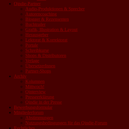
Qindie-Partner
Audio-Produktionen & Sprecher
Autorencoaching
Blogger & Rezensenten
Buchtrailer
Grafik, Illustration & Layout
Herausgeber
Lektorat & Korrektorat
Portale
Schreibkurse
Shops & Distributoren
Verlage
ÜbersetzerInnen
Partner-Shops
Archiv
Kolumnen
Mittwoch!
Qinterview
Presseerklärung
Qindie in der Presse
Bewerbungsformular
Mitgliederforum
Abstimmungen
Nutzungsbedingungen für das Qindie-Forum
Rechtliches