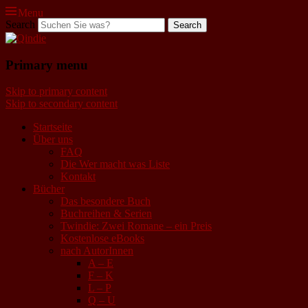
Menu
Search
Qindie
Primary menu
Das Autorenkorrektiv
Skip to primary content
Skip to secondary content
Startseite
Über uns
FAQ
Die Wer macht was Liste
Kontakt
Bücher
Das besondere Buch
Buchreihen & Serien
Twindie: Zwei Romane – ein Preis
Kostenlose eBooks
nach AutorInnen
A – E
F – K
L – P
Q – U