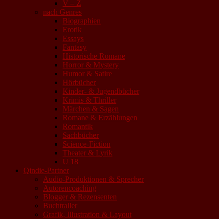
V – Z
nach Genres
Biographien
Erotik
Essays
Fantasy
Historische Romane
Horror & Mystery
Humor & Satire
Hörbücher
Kinder- & Jugendbücher
Krimis & Thriller
Märchen & Sagen
Romane & Erzählungen
Romantik
Sachbücher
Science-Fiction
Theater & Lyrik
U 18
Qindie-Partner
Audio-Produktionen & Sprecher
Autorencoaching
Blogger & Rezensenten
Buchtrailer
Grafik, Illustration & Layout