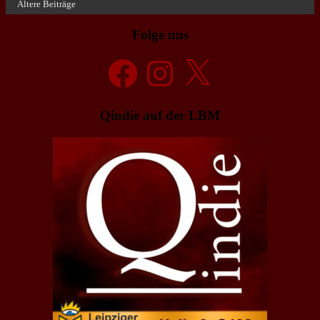
Ältere Beiträge
Folge uns
Facebook
Instagram
X
Qindie auf der LBM