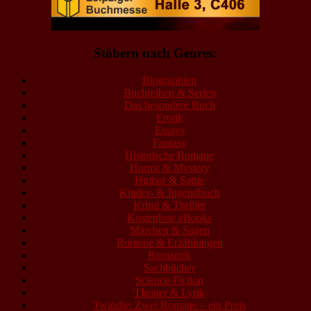
Stöbern nach Genres:
Biographien
Buchreihen & Serien
Das besondere Buch
Erotik
Essays
Fantasy
Historische Romane
Horror & Mystery
Humor & Satire
Kinder- & Jugendbuch
Krimi & Thriller
Kostenlose eBooks
Märchen & Sagen
Romane & Erzählungen
Romantik
Sachbücher
Science-Fiction
Theater & Lyrik
Twindie: Zwei Romane – ein Preis