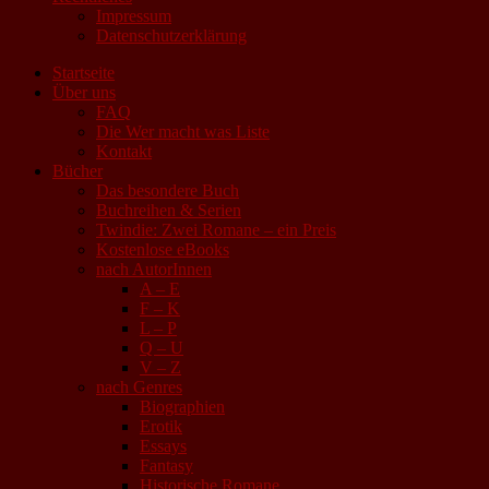
Impressum
Datenschutzerklärung
Startseite
Über uns
FAQ
Die Wer macht was Liste
Kontakt
Bücher
Das besondere Buch
Buchreihen & Serien
Twindie: Zwei Romane – ein Preis
Kostenlose eBooks
nach AutorInnen
A – E
F – K
L – P
Q – U
V – Z
nach Genres
Biographien
Erotik
Essays
Fantasy
Historische Romane