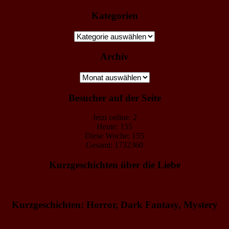
Kategorien
Kategorien
Archiv
Archiv
Besucher auf der Seite
Jetzt online: 2
Heute: 155
Diese Woche: 155
Gesamt: 1732360
Kurzgeschichten über die Liebe
Kurzgeschichten: Horror, Dark Fantasy, Mystery