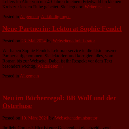
Leifers im Alter von nur 49 Jahren in einem Friedwald im kleinen
Kreis zur letzten Ruhe gebettet. Sie liegt dort
Weiterlesen →
Posted in
Allgemein
,
Ankündigungen
Neue Partnerin: Lektorat Sophie Fendel
Posted on
23. Mai 2024
by
Webseitenadministrator
Wir haben Sophie Fendels Lektoratsservice in die Liste unserer
Partner aufgenommen. Sie lektoriert und korrigiert alles, vom
Roman bis zur Webseite. Dabei ist ihr Respekt vor dem Text
besonders wichtig.
Weiterlesen →
Posted in
Allgemein
Neu im Bücherregal: BB Wolf und der
Osterhase
Posted on
10. März 2024
by
Webseitenadministrator
Ihr liebt Comics? Hier ist eure Gelegenheit gleichzeitig zwei