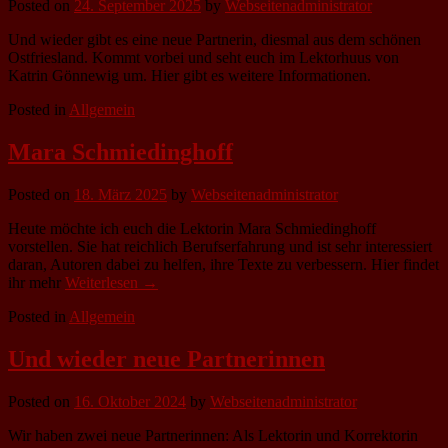
Posted on
24. September 2025
by
Webseitenadministrator
Und wieder gibt es eine neue Partnerin, diesmal aus dem schönen
Ostfriesland. Kommt vorbei und seht euch im Lektorhuus von
Katrin Gönnewig um. Hier gibt es weitere Informationen.
Posted in
Allgemein
Mara Schmiedinghoff
Posted on
18. März 2025
by
Webseitenadministrator
Heute möchte ich euch die Lektorin Mara Schmiedinghoff
vorstellen. Sie hat reichlich Berufserfahrung und ist sehr interessiert
daran, Autoren dabei zu helfen, ihre Texte zu verbessern. Hier findet
ihr mehr
Weiterlesen →
Posted in
Allgemein
Und wieder neue Partnerinnen
Posted on
16. Oktober 2024
by
Webseitenadministrator
Wir haben zwei neue Partnerinnen: Als Lektorin und Korrektorin