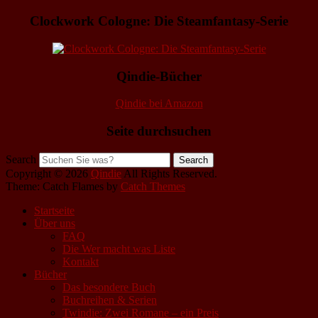
Clockwork Cologne: Die Steamfantasy-Serie
Qindie-Bücher
Qindie bei Amazon
Seite durchsuchen
Search
Copyright © 2026
Qindie
All Rights Reserved.
Theme: Catch Flames by
Catch Themes
Startseite
Über uns
FAQ
Die Wer macht was Liste
Kontakt
Bücher
Das besondere Buch
Buchreihen & Serien
Twindie: Zwei Romane – ein Preis