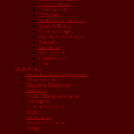
Horror & Mystery
Humor & Satire
Hörbücher
Kinder- & Jugendbücher
Krimis & Thriller
Märchen & Sagen
Romane & Erzählungen
Romantik
Sachbücher
Science-Fiction
Theater & Lyrik
U 18
Qindie-Partner
Audio-Produktionen & Sprecher
Autorencoaching
Blogger & Rezensenten
Buchtrailer
Grafik, Illustration & Layout
Herausgeber
Lektorat & Korrektorat
Portale
Schreibkurse
Shops & Distributoren
Verlage
ÜbersetzerInnen