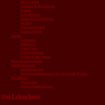
Herausgeber
Lektorat & Korrektorat
Portale
Schreibkurse
Shops & Distributoren
Verlage
ÜbersetzerInnen
Partner-Shops
Archiv
Kolumnen
Mittwoch!
Qinterview
Presseerklärung
Qindie in der Presse
Bewerbungsformular
Mitgliederforum
Abstimmungen
Nutzungsbedingungen für das Qindie-Forum
Rechtliches
Impressum
Datenschutzerklärung
Dat Lektorhuus