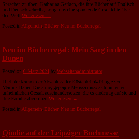
Sprachen zu üben. Katharina Gerlach, die ihre Bücher auf Englisch
und Deutsch schreibt, bringt uns eine spannende Geschichte über
den Wolf
Weiterlesen →
Posted in
Allgemein
,
Bücher
,
Neu im Bücherregal
Neu im Bücherregal: Mein Sarg in den
Dünen
Posted on
6. März 2024
by
Webseitenadministrator
Und hier kommt der Abschluss der Küstenkrimi-Trilogie von
Martina Bauer. Die arme, geplagte Melissa muss sich mit einer
unheimlichen Gestalt auseinandersetzen, die es eindeutig auf sie und
ihre Familie abgesehen
Weiterlesen →
Posted in
Allgemein
,
Bücher
,
Neu im Bücherregal
Qindie auf der Leipziger Buchmesse