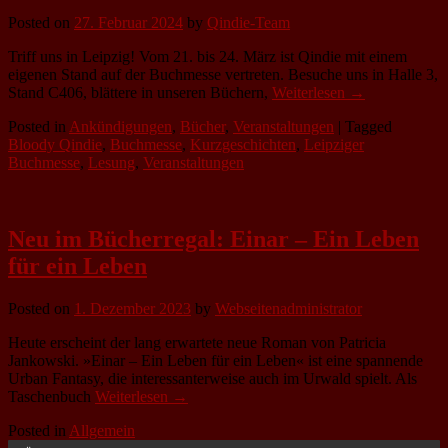
Posted on
27. Februar 2024
by
Qindie-Team
Triff uns in Leipzig! Vom 21. bis 24. März ist Qindie mit einem
eigenen Stand auf der Buchmesse vertreten. Besuche uns in Halle 3,
Stand C406, blättere in unseren Büchern,
Weiterlesen →
Posted in
Ankündigungen
,
Bücher
,
Veranstaltungen
|
Tagged
Bloody Qindie
,
Buchmesse
,
Kurzgeschichten
,
Leipziger
Buchmesse
,
Lesung
,
Veranstaltungen
Neu im Bücherregal: Einar – Ein Leben
für ein Leben
Posted on
1. Dezember 2023
by
Webseitenadministrator
Heute erscheint der lang erwartete neue Roman von Patricia
Jankowski. »Einar – Ein Leben für ein Leben« ist eine spannende
Urban Fantasy, die interessanterweise auch im Urwald spielt. Als
Taschenbuch
Weiterlesen →
Posted in
Allgemein