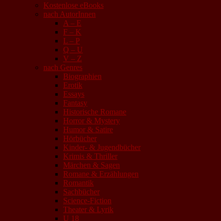
Kostenlose eBooks
nach AutorInnen
A – E
F – K
L – P
Q – U
V – Z
nach Genres
Biographien
Erotik
Essays
Fantasy
Historische Romane
Horror & Mystery
Humor & Satire
Hörbücher
Kinder- & Jugendbücher
Krimis & Thriller
Märchen & Sagen
Romane & Erzählungen
Romantik
Sachbücher
Science-Fiction
Theater & Lyrik
U 18